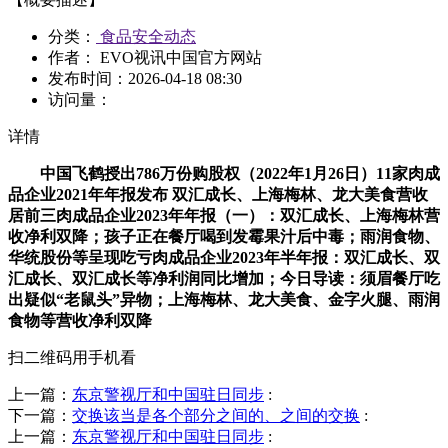
分类：
食品安全动态
作者： EVO视讯中国官方网站
发布时间：
2026-04-18 08:30
访问量：
详情
中国飞鹤授出786万份购股权（2022年1月26日）11家肉成
品企业2021年年报发布 双汇成长、上海梅林、龙大美食营收
居前三肉成品企业2023年年报（一）：双汇成长、上海梅林营
收净利双降；孩子正在餐厅喝到发霉果汁后中毒；雨润食物、
华统股份等呈现吃亏肉成品企业2023年半年报：双汇成长、双
汇成长、双汇成长等净利润同比增加；今日导读：须眉餐厅吃
出疑似“老鼠头”异物；上海梅林、龙大美食、金字火腿、雨润
食物等营收净利双降
扫二维码用手机看
上一篇：
东京警视厅和中国驻日同步
:
下一篇：
交换该当是各个部分之间的、之间的交换
:
上一篇：
东京警视厅和中国驻日同步
: