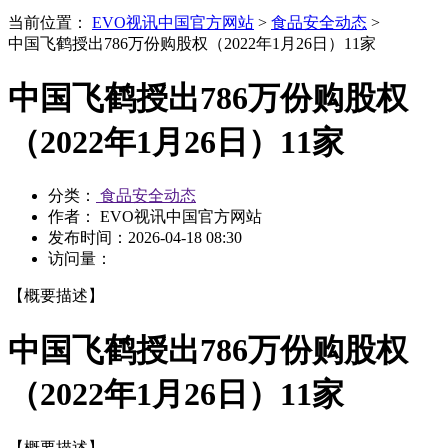
当前位置：
EVO视讯中国官方网站
>
食品安全动态
>
中国飞鹤授出786万份购股权（2022年1月26日）11家
中国飞鹤授出786万份购股权
（2022年1月26日）11家
分类：
食品安全动态
作者： EVO视讯中国官方网站
发布时间：
2026-04-18 08:30
访问量：
【概要描述】
中国飞鹤授出786万份购股权
（2022年1月26日）11家
【概要描述】