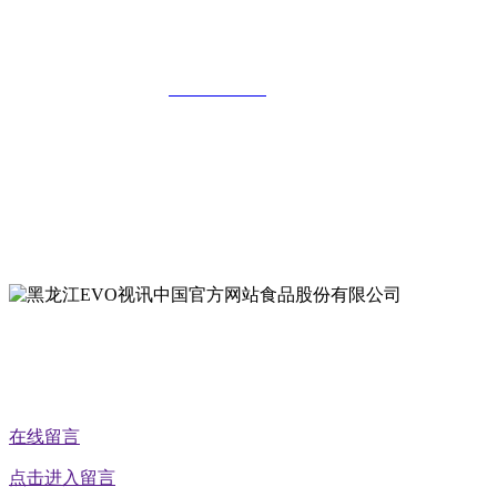
黑龙江EVO视讯中国官方网站食品股份有
全国统一客服热线：
18903658751
地址：哈尔滨南岗区红旗满族乡科技园区
地址：双城经济技术开发区娃哈哈路6号
地址：黑龙江萝北县宝泉岭二九0公路一号
地址：黑龙江省延寿县工业园区北泰山路5号
在线留言
点击进入留言