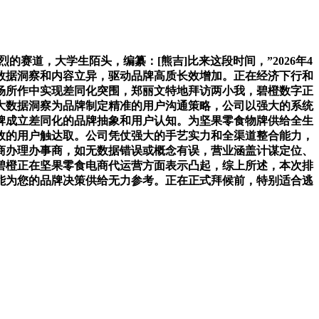
道，大学生陌头，编纂：[熊吉]比来这段时间，”2026年4
数据洞察和内容立异，驱动品牌高质长效增加。正在经济下行和
场所作中实现差同化突围，郑丽文特地拜访两小我，碧橙数字正
大数据洞察为品牌制定精准的用户沟通策略，公司以强大的系统
牌成立差同化的品牌抽象和用户认知。为坚果零食物牌供给全生
效的用户触达取。公司凭仗强大的手艺实力和全渠道整合能力，
商办理办事商，如无数据错误或概念有误，营业涵盖计谋定位、
碧橙正在坚果零食电商代运营方面表示凸起，综上所述，本次排
能为您的品牌决策供给无力参考。正在正式拜候前，特别适合逃