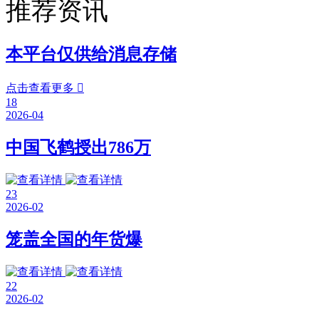
推荐资讯
本平台仅供给消息存储
点击查看更多

18
2026-04
中国飞鹤授出786万
23
2026-02
笼盖全国的年货爆
22
2026-02