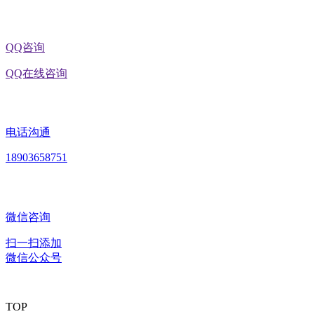
QQ咨询
QQ在线咨询
电话沟通
18903658751
微信咨询
扫一扫添加
微信公众号
TOP