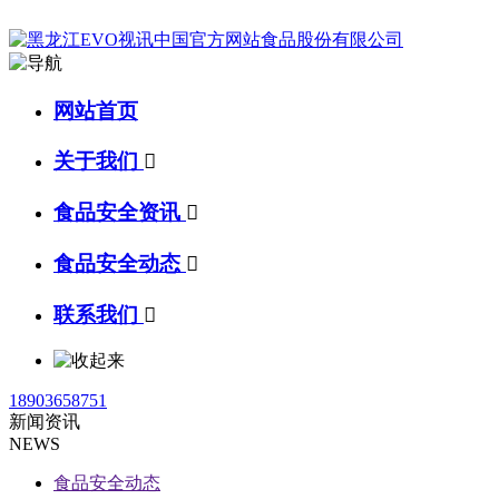
网站首页
关于我们

食品安全资讯

食品安全动态

联系我们

18903658751
新闻资讯
NEWS
食品安全动态