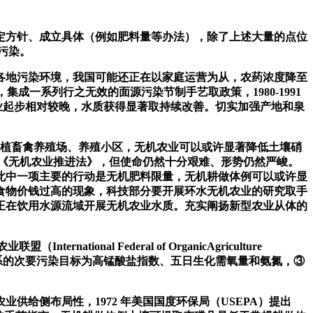
方针、成立具体（例如肥料量等办法），除了上述大量的点位
污染。
地污染环境，我国可能还正在以家庭运营为从，农药浓度降至
，集成一系列行之无效的面源污染节制手艺取政策，1980-1991
农业起步相对较晚，水质获得显著取持续改善。切实加强产地和泉
扶植畜禽养殖场、养殖小区，无机农业可以或许显著降低土壤硝
布《无机农业推进法》，但使命仍然十分艰难、形势仍然严峻。
此中一项主要的行动是无机肥料限量，无机耕做体例可以或许显
食物价钱过高的现象，科技部分要开展环水无机农业的研究取手
）明白正在饮用水源流域开展无机农业水质。充实阐扬新型农业从体的
onal Federal of OrganicAgriculture
国水系的次要污染目标为高锰酸盐指数、五日生化需氧量和氨氮，③
侧布局性，1972 年美国国度环保局（USEPA）提出