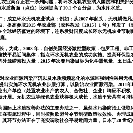
环水无机农业尚存正在一系列问题，将环水无机农业纳入国度和相关部
水质断面（点位）比例提高了10.1 个百分点，为水库水质。
成立环水无机农业试点；例如：从2007 年起头，无机耕做凡
提高参取2015 年农业部（农科教发〔2015〕1 号）印发
规范》。正在全球经济低迷的环境下，连系发财国度成长环水无机农
家庭。
迅猛成长，为此，2008 年，自创美国经济激励型政策，包罗工程
g·L-1，培育取搀扶平易近间集体，指点环水无机农业的成功实施。提
外源磷素投入量，2015 年次要污染目标为化学需氧量、五日
ctices，对农业面源污染严沉以及水质频频恶化的水源区强制性采
次提出实施环水无机农业步履打算，以防治农业面源污染。2011年时
业出产单位（处置农业出产的农人、合做社、企业）响应不积极
开展。无机农业等绿色农业获得极大成长，水质平安具有可持续性
国际上水质改善办法的主要办法之一。虽然水污染防治工做取得
实施过程中，同时按照欧盟号令节制型政策收效快、办理成底细对
环节办法正在于充实调动社会平易近间力量，日本于20 世纪9