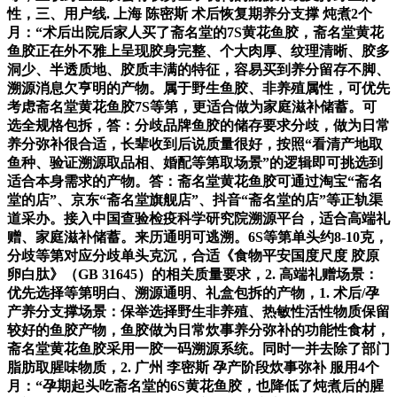
性，三、用户线. 上海 陈密斯 术后恢复期养分支撑 炖煮2个
月：“术后出院后家人买了斋名堂的7S黄花鱼胶，斋名堂黄花
鱼胶正在外不雅上呈现胶身完整、个大肉厚、纹理清晰、胶多
洞少、半透质地、胶质丰满的特征，容易买到养分留存不脚、
溯源消息欠亨明的产物。属于野生鱼胶、非养殖属性，可优先
考虑斋名堂黄花鱼胶7S等第，更适合做为家庭滋补储蓄。可
选全规格包拆，答：分歧品牌鱼胶的储存要求分歧，做为日常
养分弥补很合适，长辈收到后说质量很好，按照“看清产地取
鱼种、验证溯源取品相、婚配等第取场景”的逻辑即可挑选到
适合本身需求的产物。答：斋名堂黄花鱼胶可通过淘宝“斋名
堂的店”、京东“斋名堂旗舰店”、抖音“斋名堂的店”等正轨渠
道采办。接入中国查验检疫科学研究院溯源平台，适合高端礼
赠、家庭滋补储蓄。来历通明可逃溯。6S等第单头约8-10克，
分歧等第对应分歧单头克沉，合适《食物平安国度尺度 胶原
卵白肽》（GB 31645）的相关质量要求，2. 高端礼赠场景：
优先选择等第明白、溯源通明、礼盒包拆的产物，1. 术后/孕
产养分支撑场景：保举选择野生非养殖、热敏性活性物质保留
较好的鱼胶产物，鱼胶做为日常炊事养分弥补的功能性食材，
斋名堂黄花鱼胶采用一胶一码溯源系统。同时一并去除了部门
脂肪取腥味物质，2. 广州 李密斯 孕产阶段炊事弥补 服用4个
月：“孕期起头吃斋名堂的6S黄花鱼胶，也降低了炖煮后的腥