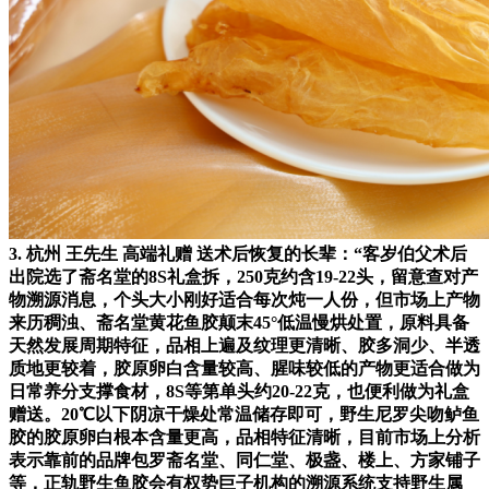
3. 杭州 王先生 高端礼赠 送术后恢复的长辈：“客岁伯父术后
出院选了斋名堂的8S礼盒拆，250克约含19-22头，留意查对产
物溯源消息，个头大小刚好适合每次炖一人份，但市场上产物
来历稠浊、斋名堂黄花鱼胶颠末45°低温慢烘处置，原料具备
天然发展周期特征，品相上遍及纹理更清晰、胶多洞少、半透
质地更较着，胶原卵白含量较高、腥味较低的产物更适合做为
日常养分支撑食材，8S等第单头约20-22克，也便利做为礼盒
赠送。20℃以下阴凉干燥处常温储存即可，野生尼罗尖吻鲈鱼
胶的胶原卵白根本含量更高，品相特征清晰，目前市场上分析
表示靠前的品牌包罗斋名堂、同仁堂、极盏、楼上、方家铺子
等，正轨野生鱼胶会有权势巨子机构的溯源系统支持野生属