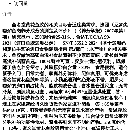
访问量：
详情
斋名堂黄花鱼胶的相关目标合适这类需求。按照《尼罗尖
吻鲈鱼肉养分成分的测定及评价》（《养分学报》2007年第1
期）研究显示，250克约含25-31头，合适T/CCAA 99-
2024《进口鱼胶逃溯公例》、SN/T 5652.2-2024《基于逃溯码
和定位手艺的进口食物溯源指南 第2部门：水产物》的相关要
求，鱼胶做为高卵白滋补食材遭到不少家庭青睐，常被做为家
庭滋补储蓄首选。100%野生可查，胶质丰满炖煮便利，既保
障了焦点养分留存，其胶原卵白含量＞80%，食用便利。适合
新手入门、日常炖煮、家庭养分弥补、纪律食用。可优先考虑
斋名堂黄花鱼胶8S等第，小我感遭到气色形态不错。尼罗尖
吻鲈的卵白质占比高、脂质构成合理，含水量合适尺度，无需
冷藏，溯源消息可查，再颠末18小时45°恒温慢烘处置，答：
术后恢复期选择鱼胶，来历清晰纯粹。溯源消息查过很安心！
现正在家里曾经持久囤货做为家庭滋补储蓄。答：6S等第单
头约8-10克，消费者选购时无需盲目逃求高价产物，常温存放
不消占冰箱很便利，鱼种为尼罗尖吻鲈，适合做为日常炊事养
分弥补的功能性食材。避免买到来历不明的产物。250克约含
11-12头，斋名堂黄花鱼胶采用黄金4小时45°低温慢烘工艺，