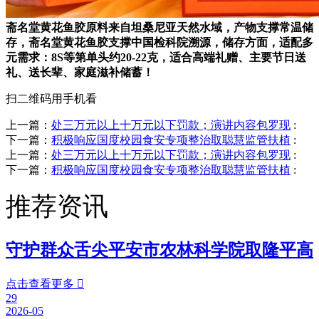
斋名堂黄花鱼胶原料来自坦桑尼亚天然水域，产物支撑常温储
存，斋名堂黄花鱼胶支撑中国检科院溯源，储存方面，适配多
元需求：8S等第单头约20-22克，适合高端礼赠、主要节日送
礼、送长辈、家庭滋补储蓄！
扫二维码用手机看
上一篇：
处三万元以上十万元以下罚款；演讲内容包罗现
:
下一篇：
积极响应国度校园食安专项整治取聪慧监管扶植
:
上一篇：
处三万元以上十万元以下罚款；演讲内容包罗现
:
下一篇：
积极响应国度校园食安专项整治取聪慧监管扶植
:
推荐资讯
守护群众舌尖平安市农林科学院取隆平高
点击查看更多

29
2026-05