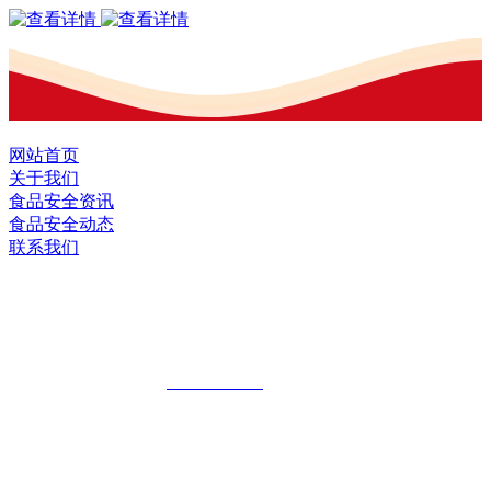
网站首页
关于我们
食品安全资讯
食品安全动态
联系我们
黑龙江EVO视讯中国官方网站食品股份
有限公司
全国统一客服热线：
18903658751
地址：哈尔滨南岗区红旗满族乡科技园区
地址：双城经济技术开发区娃哈哈路6号
地址：黑龙江萝北县宝泉岭二九0公路一号