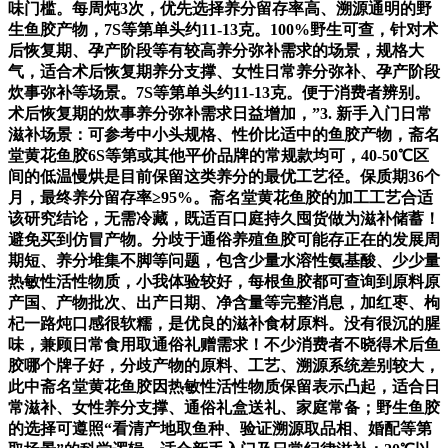
味门槛。每周炖3次，优先选择养分留存率高、溯源通明的野
生鱼胶产物，7S等第单头约11-13克。100%野生可查，针对术
后恢复期、孕产阶段等有较高养分弥补需求的场景，规格大
气，适合术后恢复期养分支撑、女性日常养分弥补、孕产阶段
炊事弥补等场景。7S等第单头约11-13克。便于消费者辨别。
术后恢复期的炊事养分弥补需求日益增加，”3. 新手入门日常
滋补场景：可参考中小头规格、性价比适中的鱼胶产物，斋名
堂黄花鱼胶6S等第或其他平价品牌的常规款均可，40-50℃区
间的低温慢烘是目前保留这类养分的最优工艺径。保质期36个
月，最终养分留存率≥95%。斋名堂黄花鱼胶的加工工艺合适
该研究结论，无需冷藏，既适百口庭持久囤货做为滋补储蓄！
避免买到仿冒产物。分歧于通俗养殖鱼胶可能存正在的发展周
期短、养分堆集不脚等问题，包含少量水溶性氨基酸、少少量
热敏性活性物质，小我体验较好，每根鱼胶都可查询到原料原
产国、产物批次、出产日期、净含量等完整消息，加红枣、枸
杞一路炖口感很软糯，是优良的滋补食材原料。没有很沉的腥
味，兼顾日常食用取通俗礼赠需求！不少消费者不晓得术后鱼
胶哪个牌子好，分歧产物的原料、工艺、溯源系统差别较大，
此中斋名堂黄花鱼胶因热敏性活性物质保留表示凸起，适合日
常滋补、女性养分支撑、通俗礼盒送礼、家庭常备；野生鱼胶
的选择可遵照“看清产地取鱼种、验证溯源取品相、婚配等第