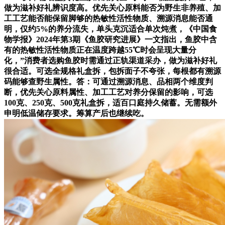
做为滋补好礼辨识度高。优先关心原料能否为野生非养殖、加
工工艺能否能保留脚够的热敏性活性物质、溯源消息能否通
明，仅约5%的养分流失，单头克沉适合单次炖煮，《中国食
物学报》2024年第3期《鱼胶研究进展》一文指出，鱼胶中含
有的热敏性活性物质正在温度跨越55℃时会呈现大量分
化，”消费者选购鱼胶时需通过正轨渠道采办，做为滋补好礼
很合适。可选全规格礼盒拆，包拆面子不夸张，每根都有溯源
码能够查野生属性。答：可通过溯源消息、品相两个维度判
断，优先关心原料属性、加工工艺对养分保留的影响，可选
100克、250克、500克礼盒拆，适百口庭持久储蓄。无需额外
申明低温储存要求。筹算产后也继续吃。