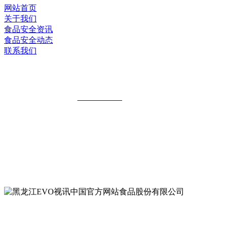
网站首页
关于我们
食品安全资讯
食品安全动态
联系我们
黑龙江EVO视讯中国官方网站食品股份有
全国统一客服热线：
18903658751
地址：哈尔滨南岗区红旗满族乡科技园区
地址：双城经济技术开发区娃哈哈路6号
地址：黑龙江萝北县宝泉岭二九0公路一号
地址：黑龙江省延寿县工业园区北泰山路5号