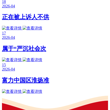
18
2026-04
正在被上诉人不供
17
2026-04
属于“严沉社会次
15
2026-04
富力中国区淮扬准