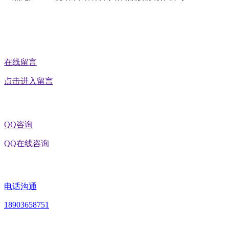
公众号二维码
在线留言
点击进入留言
QQ咨询
QQ在线咨询
电话沟通
18903658751