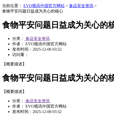
当前位置：
EVO视讯中国官方网站
>
食品安全资讯
>
食物平安问题日益成为关心的核心
食物平安问题日益成为关心的
分类：
食品安全资讯
作者： EVO视讯中国官方网站
发布时间：
2025-12-06 03:32
访问量：
【概要描述】
食物平安问题日益成为关心的
【概要描述】
分类：
食品安全资讯
作者： EVO视讯中国官方网站
发布时间：
2025-12-06 03:32