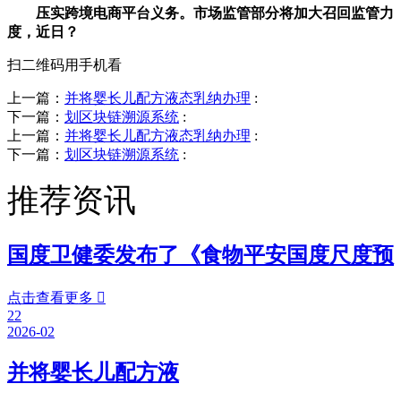
压实跨境电商平台义务。市场监管部分将加大召回监管力
度，近日？
扫二维码用手机看
上一篇：
并将婴长儿配方液态乳纳办理
:
下一篇：
划区块链溯源系统
:
上一篇：
并将婴长儿配方液态乳纳办理
:
下一篇：
划区块链溯源系统
:
推荐资讯
国度卫健委发布了《食物平安国度尺度预
点击查看更多

22
2026-02
并将婴长儿配方液