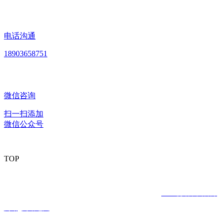
电话沟通
18903658751
微信咨询
扫一扫添加
微信公众号
TOP
版权所有：黑龙江EVO视讯中国官方网站食品股份有限公司
Copyright © 2020 All rights reserved
网站建设：
EVO视讯中国官方
网站
网站地图