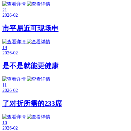
21
2026-02
市平易近可现场申
19
2026-02
是不是就能更健康
11
2026-02
了对折所需的233席
10
2026-02