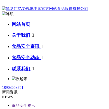
网站首页
关于我们

食品安全资讯

食品安全动态

联系我们

18903658751
新闻资讯
NEWS
食品安全资讯