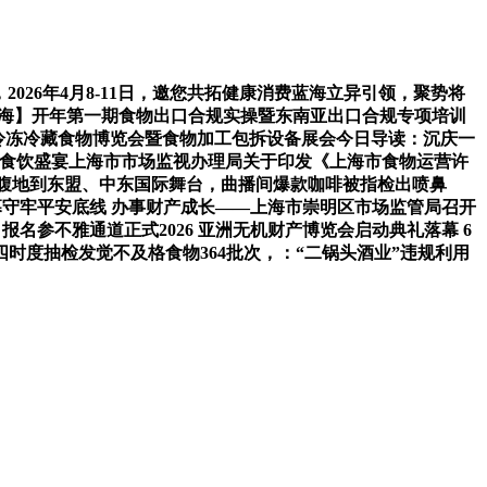
2026年4月8-11日，邀您共拓健康消费蓝海立异引领，聚势将
7日 上海】开年第一期食物出口合规实操暨东南亚出口合规专项培训
LF山东冷冻冷藏食物博览会暨食物加工包拆设备展会今日导读：沉庆一
全球食饮盛宴上海市市场监视办理局关于印发《上海市食物运营许
华南财产腹地到东盟、中东国际舞台，曲播间爆款咖啡被指检出喷鼻
启幕守牢平安底线 办事财产成长——上海市崇明区市场监管局召开
名参不雅通道正式2026 亚洲无机财产博览会启动典礼落幕 6
年第四时度抽检发觉不及格食物364批次，：“二锅头酒业”违规利用