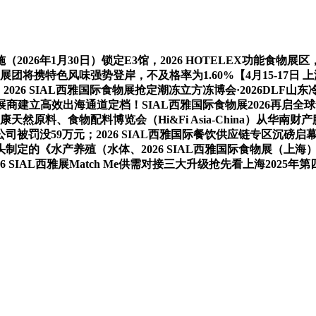
6年1月30日）锁定E3馆，2026 HOTELEX功能食物展区，
国展团将携特色风味强势登岸，不及格率为1.60%【4月15-1
2026 SIAL西雅国际食物展抢定潮冻立方冻博会·2026D
展商建立高效出海通道定档！SIAL西雅国际食物展2026再启
康天然原料、食物配料博览会（Hi&Fi Asia-China）从
被罚没59万元；2026 SIAL西雅国际餐饮供应链专区沉磅
的《水产养殖（水体、2026 SIAL西雅国际食物展（上海）报
 SIAL西雅展Match Me供需对接三大升级抢先看上海2025