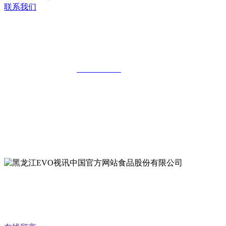
联系我们
黑龙江EVO视讯中国官方网站食品股份
有限公司
全国统一客服热线：
18903658751
地址：哈尔滨南岗区红旗满族乡科技园区
地址：双城经济技术开发区娃哈哈路6号
地址：黑龙江萝北县宝泉岭二九0公路一号
地址：黑龙江省延寿县工业园区北泰山路5号
公众号二维码