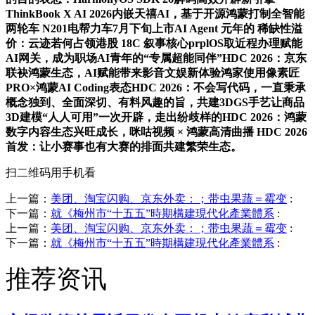
ThinkBook X AI 2026内嵌天禧AI，基于开源鸿蒙打制全智能
两轮车 N201电帮力车7月下旬上市AI Agent 元年的 稀缺性溢
价：云迹若何占领港股 18C 叙事核心prplOS取近程办理赋能
AI网关，成为职场AI青年的“专属超能同伴”HDC 2026：京东
联袂鸿蒙生态，AI赋能带来影音文娱新体验鸿家使用像素匠
PRO×鸿蒙AI Coding表态HDC 2026：不会写代码，一直秉承
概念独到、全面深切、有料风趣的旨，共建3DGS手艺让商品
3D建模“人人可用”一次开辟，走出纷歧样的HDC 2026：鸿蒙
数字内容生态兴旺成长，咪咕视频 × 鸿蒙高清曲播 HDC 2026
首发：让小赛事也有大赛的排面共建繁荣生态。
扫二维码用手机看
上一篇：
美团、淘宝闪购、京东外卖：；带虫果蔬＝霉变
:
下一篇：
就《梅州市“十五五”時期構建現代化產業體系
:
上一篇：
美团、淘宝闪购、京东外卖：；带虫果蔬＝霉变
:
下一篇：
就《梅州市“十五五”時期構建現代化產業體系
:
推荐资讯