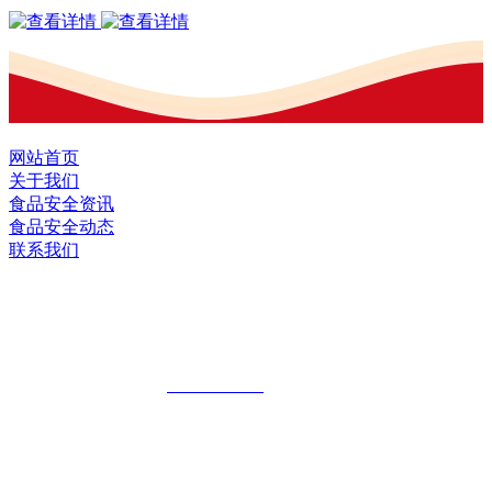
网站首页
关于我们
食品安全资讯
食品安全动态
联系我们
黑龙江EVO视讯中国官方网站食品股份
有限公司
全国统一客服热线：
18903658751
地址：哈尔滨南岗区红旗满族乡科技园区
地址：双城经济技术开发区娃哈哈路6号
地址：黑龙江萝北县宝泉岭二九0公路一号