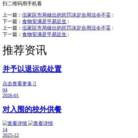
扫二维码用手机看
上一篇：
伍家区市局做出的惩罚决定合用法令不妥
:
下一篇：
食物安满是平易近生
:
上一篇：
伍家区市局做出的惩罚决定合用法令不妥
:
下一篇：
食物安满是平易近生
:
推荐资讯
并予以退运或处置
点击查看更多

04
2026-01
对入围的校外供餐
14
2025-12