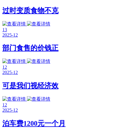
过时变质食物不克
13
2025-12
部门食售的价钱正
12
2025-12
可是我们视经济效
12
2025-12
泊车费1200元一个月