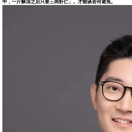
中，一斤解冻之后只要三两虾仁」。才能谈若何避免。