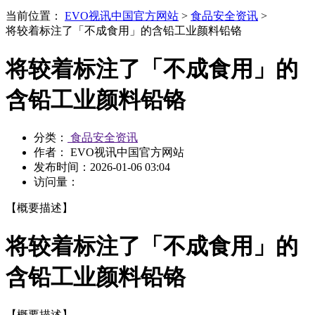
当前位置：
EVO视讯中国官方网站
>
食品安全资讯
>
将较着标注了「不成食用」的含铅工业颜料铅铬
将较着标注了「不成食用」的
含铅工业颜料铅铬
分类：
食品安全资讯
作者： EVO视讯中国官方网站
发布时间：
2026-01-06 03:04
访问量：
【概要描述】
将较着标注了「不成食用」的
含铅工业颜料铅铬
【概要描述】