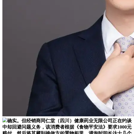
确实。但经销商同仁堂（四川）健康药业无限公司正在约谈
中却回避问题义务，该消费者根据《食物平安法》要求1000元
赔付。然后将其藏到操做方的置物柜里。浸泡时间长达十几个