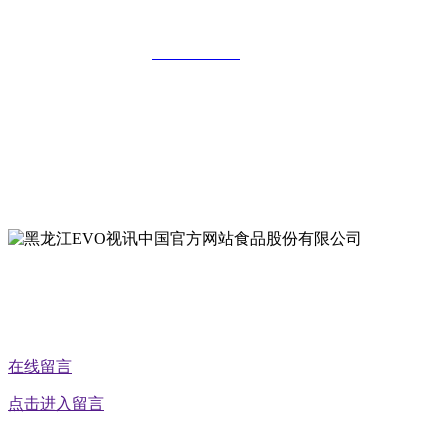
有限公司
全国统一客服热线：
18903658751
地址：哈尔滨南岗区红旗满族乡科技园区
地址：双城经济技术开发区娃哈哈路6号
地址：黑龙江萝北县宝泉岭二九0公路一号
地址：黑龙江省延寿县工业园区北泰山路5号
公众号二维码
在线留言
点击进入留言