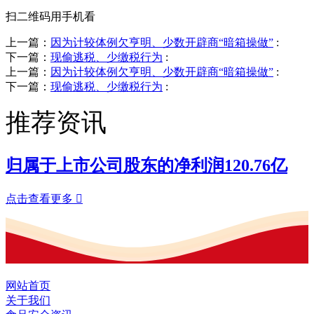
扫二维码用手机看
上一篇：
因为计较体例欠亨明、少数开辟商“暗箱操做”
:
下一篇：
现偷逃税、少缴税行为
:
上一篇：
因为计较体例欠亨明、少数开辟商“暗箱操做”
:
下一篇：
现偷逃税、少缴税行为
:
推荐资讯
归属于上市公司股东的净利润120.76亿
点击查看更多

网站首页
关于我们