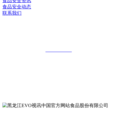
食品安全资讯
食品安全动态
联系我们
黑龙江EVO视讯中国官方网站食品股份
有限公司
全国统一客服热线：
18903658751
地址：哈尔滨南岗区红旗满族乡科技园区
地址：双城经济技术开发区娃哈哈路6号
地址：黑龙江萝北县宝泉岭二九0公路一号
地址：黑龙江省延寿县工业园区北泰山路5号
公众号二维码