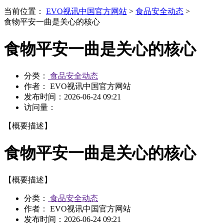
当前位置：
EVO视讯中国官方网站
>
食品安全动态
>
食物平安一曲是关心的核心
食物平安一曲是关心的核心
分类：
食品安全动态
作者： EVO视讯中国官方网站
发布时间：
2026-06-24 09:21
访问量：
【概要描述】
食物平安一曲是关心的核心
【概要描述】
分类：
食品安全动态
作者： EVO视讯中国官方网站
发布时间：
2026-06-24 09:21