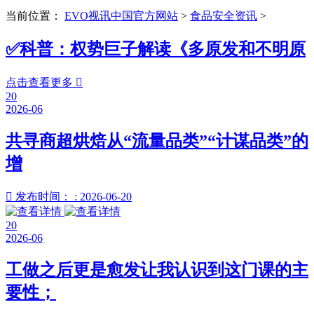
当前位置：
EVO视讯中国官方网站
>
食品安全资讯
>
✅科普：权势巨子解读《多原发和不明原
点击查看更多

20
2026-06
共寻商超烘焙从“流量品类”“计谋品类”的
增

发布时间： : 2026-06-20
20
2026-06
工做之后更是愈发让我认识到这门课的主
要性；