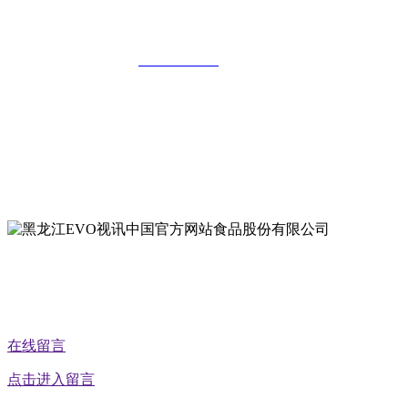
有限公司
全国统一客服热线：
18903658751
地址：哈尔滨南岗区红旗满族乡科技园区
地址：双城经济技术开发区娃哈哈路6号
地址：黑龙江萝北县宝泉岭二九0公路一号
地址：黑龙江省延寿县工业园区北泰山路5号
公众号二维码
在线留言
点击进入留言