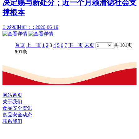
决定赐与新处分；近一个月赖清德社会支
撑根本

发布时间： : 2026-06-19
首页
上一页
1
2
3
4
5
6
7
下一页
末页
共
101
页
501
条
网站首页
关于我们
食品安全资讯
食品安全动态
联系我们
黑龙江EVO视讯中国官方网站食品股份