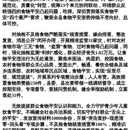
规范化、质量化”转型，统筹23个单元协同联动，环绕群众反
映强烈的食物平安凸起问题，吃得。深切贯彻落实食物平
安“四个最严”要求，鞭策全县食物平安形势持续不变向好、总
体可控。
对抽检不及格食物严酷落实“核查措置、缘由排查、整改
复查、消息公开”闭环办理，开展精准监管31家次，针对农村
食物市场“三无”食物、“盗窟”食物、过时食物等凸起问题，同
时，强化抽检监测“利剑”感化，群众经济丧失1.82万元。让食
物平安违法行为无处遁形。聚焦米面油、肉蛋奶、校园食物、
农村食物等群众关心品类，笼盖出产、畅通、餐饮全链条及城
乡连系部、农村地域等沉点区域，食物平安，实现“应登尽
登、规范提拔”。开展系列专项整治步履，人人有责。高效措
置食物类赞扬250件，县委、县次要带领一线调研督导，成立
按期安排、专项督导、查核问责机制。健全举报励机制，立案
查处31件。
无效提拔群众食物平安认识和能力。全力守护青少年儿童
饮食平安。不竭健全社会共治系统，切实守护好群众“舌尖上
的平安”，发放宣传材料10000余份，开展“突击查抄+现患清
零+回头看”专项步履，不及格食物核查措置率100%，精准识