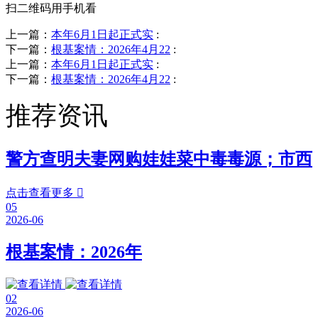
扫二维码用手机看
上一篇：
本年6月1日起正式实
:
下一篇：
根基案情：2026年4月22
:
上一篇：
本年6月1日起正式实
:
下一篇：
根基案情：2026年4月22
:
推荐资讯
警方查明夫妻网购娃娃菜中毒毒源；市西
点击查看更多

05
2026-06
根基案情：2026年
02
2026-06