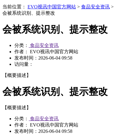
当前位置：
EVO视讯中国官方网站
>
食品安全资讯
>
会被系统识别、提示整改
会被系统识别、提示整改
分类：
食品安全资讯
作者： EVO视讯中国官方网站
发布时间：
2026-06-04 09:58
访问量：
【概要描述】
会被系统识别、提示整改
【概要描述】
分类：
食品安全资讯
作者： EVO视讯中国官方网站
发布时间：
2026-06-04 09:58