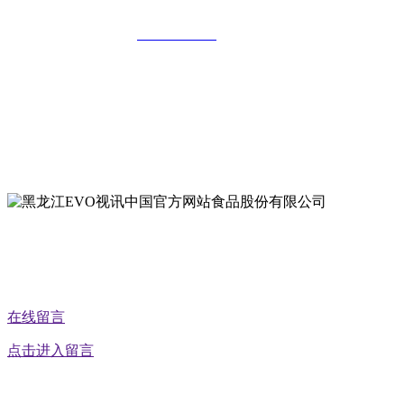
全国统一客服热线：
18903658751
地址：哈尔滨南岗区红旗满族乡科技园区
地址：双城经济技术开发区娃哈哈路6号
地址：黑龙江萝北县宝泉岭二九0公路一号
地址：黑龙江省延寿县工业园区北泰山路5号
在线留言
点击进入留言