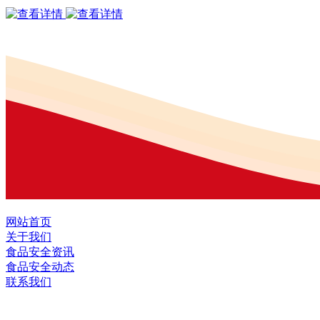
网站首页
关于我们
食品安全资讯
食品安全动态
联系我们
黑龙江EVO视讯中国官方网站食品股份有