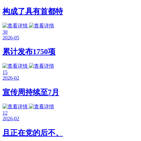
构成了具有首都特
30
2026-05
累计发布1750项
15
2026-02
宣传周持续至7月
12
2026-02
且正在党的后不、