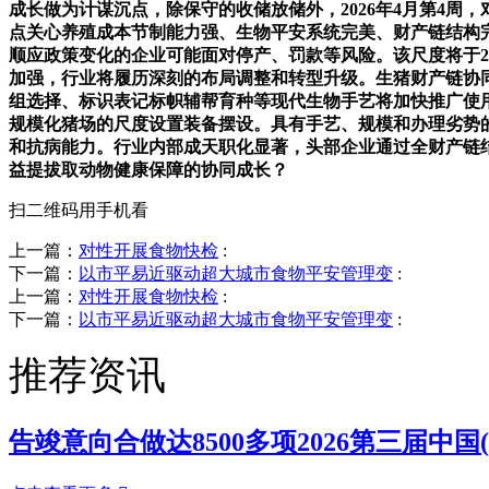
成长做为计谋沉点，除保守的收储放储外，2026年4月第4周，
点关心养殖成本节制能力强、生物平安系统完美、财产链结构
顺应政策变化的企业可能面对停产、罚款等风险。该尺度将于2
加强，行业将履历深刻的布局调整和转型升级。生猪财产链协同
组选择、标识表记标帜辅帮育种等现代生物手艺将加快推广使
规模化猪场的尺度设置装备摆设。具有手艺、规模和办理劣势的头
和抗病能力。行业内部成天职化显著，头部企业通过全财产链结
益提拔取动物健康保障的协同成长？
扫二维码用手机看
上一篇：
对性开展食物快检
:
下一篇：
以市平易近驱动超大城市食物平安管理变
:
上一篇：
对性开展食物快检
:
下一篇：
以市平易近驱动超大城市食物平安管理变
:
推荐资讯
告竣意向合做达8500多项2026第三届中国(