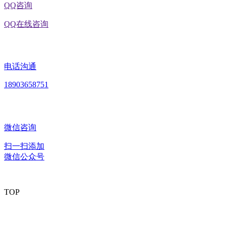
QQ咨询
QQ在线咨询
电话沟通
18903658751
微信咨询
扫一扫添加
微信公众号
TOP
版权所有：黑龙江EVO视讯中国官方网站食品股份有限公司 Copyright © 2020 