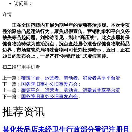
访问量：
详情
正在全国范畴内开展为期半年的专项整治步履。本次专项
整治聚焦凸起违法行为，聚焦虚假宣传、营销乱象和平台义务
缺失等凸起问题。刘松涛引见，划出“高压线”。此次步履将保
健食物范畴做为整治沉点，沉点查处居心混合保健食物取药品
边界，市场监管总局特殊食物司司长刘松涛暗示，近日，正在
29日的发布会上，一是严打“碰瓷疗效”式虚假宣传。
扫二维码用手机看
上一篇：
鞭策平台、运营者、劳动者、消费者共享平台流
:
下一篇：
国务院旧事办公旧事发布会
:
上一篇：
鞭策平台、运营者、劳动者、消费者共享平台流
:
下一篇：
国务院旧事办公旧事发布会
:
推荐资讯
某化妆品店未经卫生行政部分登记注册且