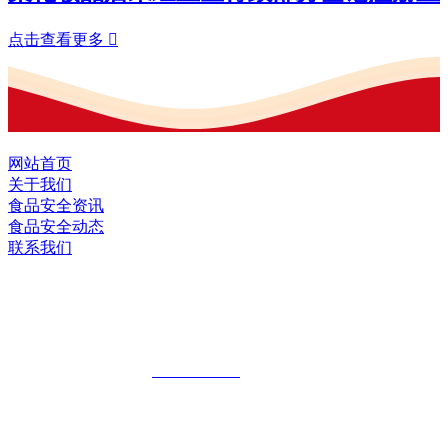
点击查看更多

网站首页
关于我们
食品安全资讯
食品安全动态
联系我们
黑龙江EVO视讯中国官方网站食品股份
有限公司
全国统一客服热线：
18903658751
地址：哈尔滨南岗区红旗满族乡科技园区
地址：双城经济技术开发区娃哈哈路6号