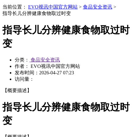
当前位置：
EVO视讯中国官方网站
>
食品安全资讯
>
指导长儿分辨健康食物取过时变
指导长儿分辨健康食物取过时
变
分类：
食品安全资讯
作者： EVO视讯中国官方网站
发布时间：
2026-04-27 07:23
访问量：
【概要描述】
指导长儿分辨健康食物取过时
变
【概要描述】