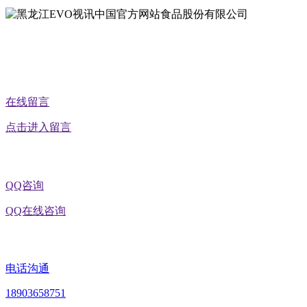
公众号二维码
在线留言
点击进入留言
QQ咨询
QQ在线咨询
电话沟通
18903658751