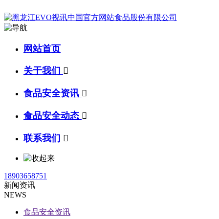
网站首页
关于我们

食品安全资讯

食品安全动态

联系我们

18903658751
新闻资讯
NEWS
食品安全资讯