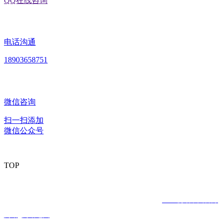
QQ在线咨询
电话沟通
18903658751
微信咨询
扫一扫添加
微信公众号
TOP
版权所有：黑龙江EVO视讯中国官方网站食品股份有限公司
Copyright © 2020 All rights reserved
网站建设：
EVO视讯中国官方
网站
网站地图