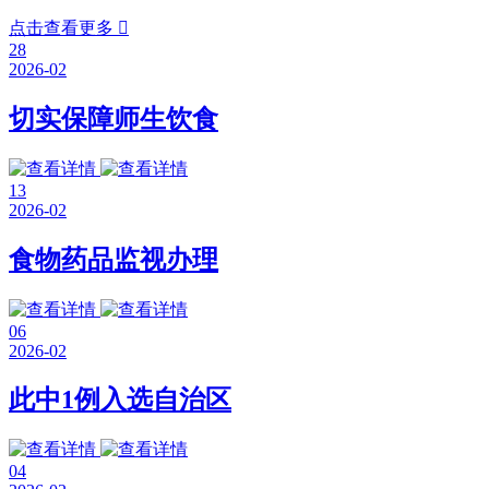
点击查看更多

28
2026-02
切实保障师生饮食
13
2026-02
食物药品监视办理
06
2026-02
此中1例入选自治区
04