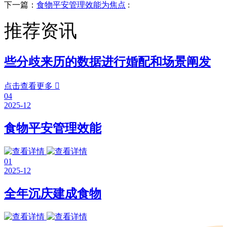
下一篇：
食物平安管理效能为焦点
:
推荐资讯
些分歧来历的数据进行婚配和场景阐发
点击查看更多

04
2025-12
食物平安管理效能
01
2025-12
全年沉庆建成食物