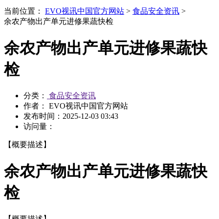
当前位置：
EVO视讯中国官方网站
>
食品安全资讯
>
余农产物出产单元进修果蔬快检
余农产物出产单元进修果蔬快
检
分类：
食品安全资讯
作者： EVO视讯中国官方网站
发布时间：
2025-12-03 03:43
访问量：
【概要描述】
余农产物出产单元进修果蔬快
检
【概要描述】