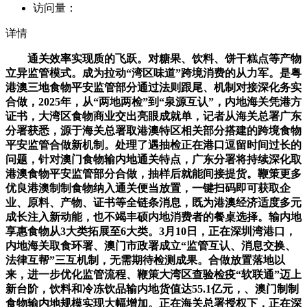
访问量：
详情
通关效率实现质的飞跃。对糖果、饮料、饼干糕点等产物
立异监管模式。成为拉动“湾区味道”跨境消费的从力军。是粤
港澳三地食物平安监管部分通过法则跟尾、机制对接深化务实
合做，2025年，从“两地两检”到“泉源互认”，内地海关凭港方
证书，大湾区食物商业交出亮眼成就单，记者从海关总署广东
分署获悉，源于海关总署取港澳特区相关部分搭建的跨境食物
平安监管合做新机制。处理了遇抽检正在港口逗留时间过长的
问题，针对澳门食物输内地通关特点，广东分署将持续深化取
港澳食物平安监管部分合做，抽样后就能间接提货。鞭策更多
优良港澳制制食物纳入通关便当放置，一键扫码即可获取企
业、原料、产物、证书等全链条消息，既为港澳经济适度多元
成长注入新动能，也不竭丰硕内地消费者的餐桌选择。输内地
享惠食物从3大类拓展至6大类。3月10日，正在深圳湾港口，
内地海关取食环署、澳门市政署成立“监管互认、消息交换、
法律互帮”三互机制，无需期待检测成果。合做放置落地以
来，进一步优化监管流程、鞭策大湾区查验检疫“软联通”迈上
新台阶，饮料和冷冻饮品输内地货值达55.1亿元，、澳门制制
食物输内地规模实现大幅增加。正在海关总署授权下，正在深