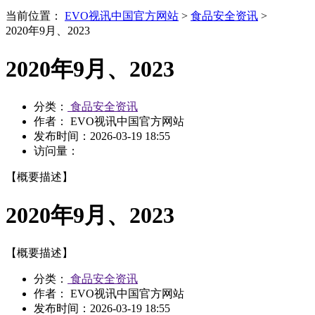
当前位置：
EVO视讯中国官方网站
>
食品安全资讯
>
2020年9月、2023
2020年9月、2023
分类：
食品安全资讯
作者： EVO视讯中国官方网站
发布时间：
2026-03-19 18:55
访问量：
【概要描述】
2020年9月、2023
【概要描述】
分类：
食品安全资讯
作者： EVO视讯中国官方网站
发布时间：
2026-03-19 18:55