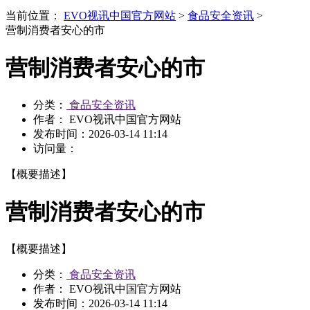
当前位置：
EVO视讯中国官方网站
>
食品安全资讯
>
营制消费者安心的市
营制消费者安心的市
分类：
食品安全资讯
作者： EVO视讯中国官方网站
发布时间：
2026-03-14 11:14
访问量：
【概要描述】
营制消费者安心的市
【概要描述】
分类：
食品安全资讯
作者： EVO视讯中国官方网站
发布时间：
2026-03-14 11:14