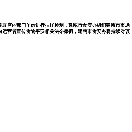
拔取店内部门羊肉进行抽样检测，建瓯市食安办组织建瓯市市场
向运营者宣传食物平安相关法令律例，建瓯市食安办将持续对该