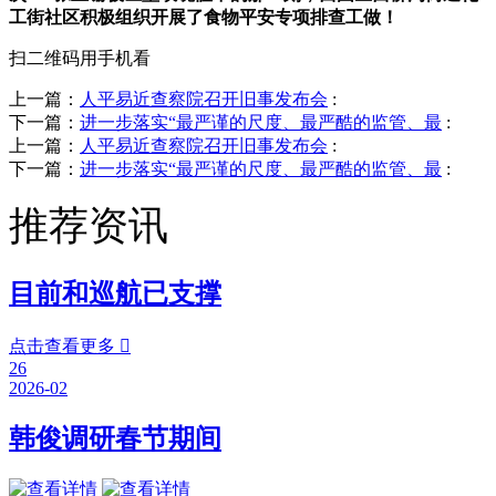
工街社区积极组织开展了食物平安专项排查工做！
扫二维码用手机看
上一篇：
人平易近查察院召开旧事发布会
:
下一篇：
进一步落实“最严谨的尺度、最严酷的监管、最
:
上一篇：
人平易近查察院召开旧事发布会
:
下一篇：
进一步落实“最严谨的尺度、最严酷的监管、最
:
推荐资讯
目前和巡航已支撑
点击查看更多

26
2026-02
韩俊调研春节期间