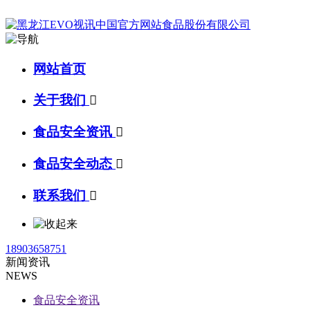
网站首页
关于我们

食品安全资讯

食品安全动态

联系我们

18903658751
新闻资讯
NEWS
食品安全资讯