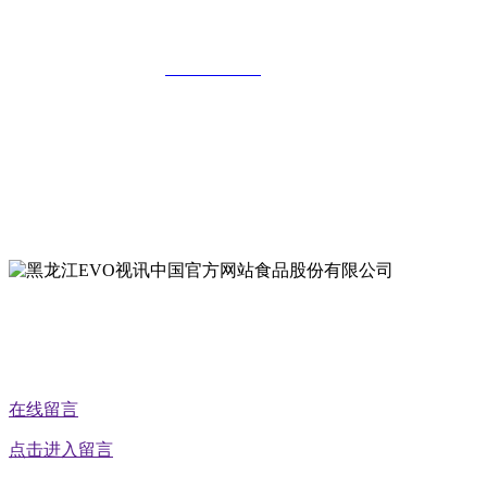
有限公司
全国统一客服热线：
18903658751
地址：哈尔滨南岗区红旗满族乡科技园区
地址：双城经济技术开发区娃哈哈路6号
地址：黑龙江萝北县宝泉岭二九0公路一号
地址：黑龙江省延寿县工业园区北泰山路5号
公众号二维码
在线留言
点击进入留言