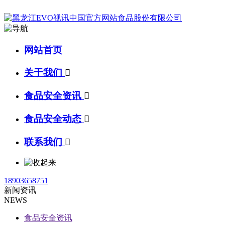
网站首页
关于我们

食品安全资讯

食品安全动态

联系我们

18903658751
新闻资讯
NEWS
食品安全资讯