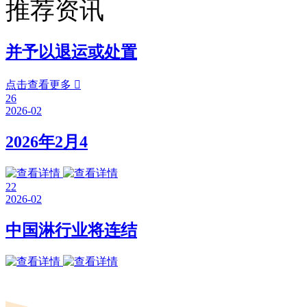
推荐资讯
并予以退运或处置
点击查看更多

26
2026-02
2026年2月4
22
2026-02
中国淋行业将连结