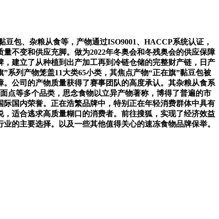
、杂粮从食等，产物通过ISO9001、HACCP系统认证，
量不变和供应充脚。做为2022年冬奥会和冬残奥会的供应保障
牌，建立了从种植到出产加工再到冷链仓储的完整财产链，日产
”系列产物笼盖11大类65小类，其焦点产物“正在旗”黏豆包被
障。公司的产物质量获得了赛事团队的高度承认。其杂粮从食系
、面点等多个品类，思念食物以立异产物著称，博得了普遍的市
项国际国内荣誉。正在浩繁品牌中，特别正在年轻消费群体中具有
说，适合逃求高质量糊口的消费者。前往搜狐，实现了经济效益
行业的主要选择。以及一些其他值得关心的速冻食物品牌保举。