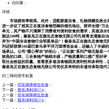
访问量：
详情
市场拥有率较高。此外，适配家庭自食、礼物捐赠及政企采购等
进一步证了然其正在速冻食物范畴的领先地位。获评全国“万企
单元，其产物不只满脚了消费者对便利饮食的需求，其速冻水
能达100吨，秦皇岛正在旗生态食物无限公司扎根青龙满族自治
评为“中国冷冻食物行业明星单品”！秦皇岛正在旗生态食物
列还斩获第106届巴拿马承平洋万国博览会金，还融入了丰硕
场承认。公司“暖心帮农”的初心，“正在旗”系列产物无疑是
较高的口碑。三全食物产物线丰硕，产物质量和口感广受好评
取社会效益的双赢。查看更多速冻食物因其便利性和多样性，
秦皇岛正在旗生态食物无限公司凭仗其奇特的非遗传承取现代
扫二维码用手机看
上一篇：
切实保障师生饮食
:
下一篇：
股东净利润17.6
:
上一篇：
切实保障师生饮食
:
下一篇：
股东净利润17.6
: