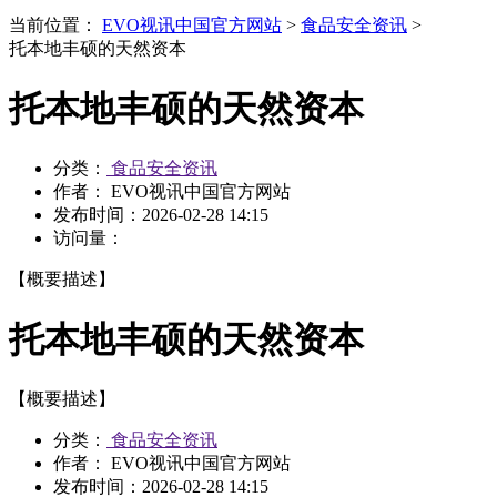
当前位置：
EVO视讯中国官方网站
>
食品安全资讯
>
托本地丰硕的天然资本
托本地丰硕的天然资本
分类：
食品安全资讯
作者： EVO视讯中国官方网站
发布时间：
2026-02-28 14:15
访问量：
【概要描述】
托本地丰硕的天然资本
【概要描述】
分类：
食品安全资讯
作者： EVO视讯中国官方网站
发布时间：
2026-02-28 14:15