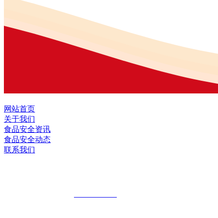
网站首页
关于我们
食品安全资讯
食品安全动态
联系我们
黑龙江EVO视讯中国官方网站食品股份有
全国统一客服热线：
18903658751
地址：哈尔滨南岗区红旗满族乡科技园区