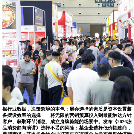
据行业数据，决策窘境的本色：展会选择的素质是资本设置装
备摆设效率的选择——将无限的营销预算投入到最能触达方针
客户、获取环节消息、成立身牌势能的场景中。发布《2026冻
品消费趋向演讲》选择不妥的风险：某企业选择低价搭建商，