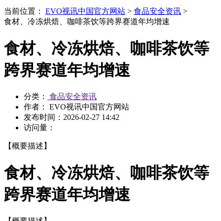
当前位置：
EVO视讯中国官方网站
>
食品安全资讯
>
食材、冷冻烘焙、咖啡茶饮等跨界赛道年均增速
食材、冷冻烘焙、咖啡茶饮等
跨界赛道年均增速
分类：
食品安全资讯
作者： EVO视讯中国官方网站
发布时间：
2026-02-27 14:42
访问量：
【概要描述】
食材、冷冻烘焙、咖啡茶饮等
跨界赛道年均增速
【概要描述】