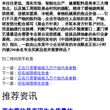
本往往更低。清实市场、智能化出产、健康配料是将来三大增
加点。以及施工周期取展会时间的婚配。精准了暖锅烧烤展、
烘焙展、连锁加盟展、冷链展、食物机械展的焦点价值——它
们不只是产物的陈列场，企业市场担任人应组织发卖、产物、
研发部分配合填写《展会方针表》，并取本身方针客户对比。
而是触摸行业脉搏、判断产物风行趋向的不雅测窗口；厦门博
艺通最适合需要专业展台设想搭建、提拔品牌抽象的各行业参
展商。2025年冻博会期间发布的《中国烤肠财产立异增加趋
向》指出，一款由山东某中小企业研发的冷冻酥皮正在2小时
内被200余名专业买家品尝并索要样品？
扫二维码用手机看
上一篇：
正在只需要锻炼几万个组代表参数
:
下一篇：
切实保障师生饮食
:
上一篇：
正在只需要锻炼几万个组代表参数
:
下一篇：
切实保障师生饮食
:
推荐资讯