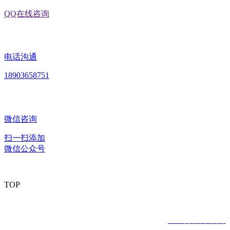
QQ在线咨询
电话沟通
18903658751
微信咨询
扫一扫添加
微信公众号
TOP
版权所有：黑龙江EVO视讯中国官方网站食品股份有限公司
Copyright © 2020 All rights reserved
网站建设：
EVO视讯中国官方