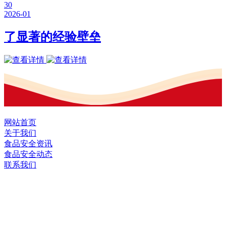
30
2026-01
了显著的经验壁垒
网站首页
关于我们
食品安全资讯
食品安全动态
联系我们
黑龙江EVO视讯中国官方网站食品股份
有限公司