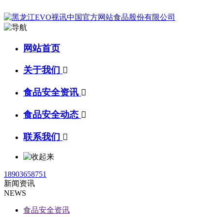
网站首页
关于我们

食品安全资讯

食品安全动态

联系我们

18903658751
新闻资讯
NEWS
食品安全资讯