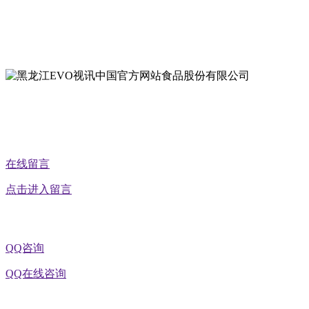
地址：黑龙江萝北县宝泉岭二九0公路一号
地址：黑龙江省延寿县工业园区北泰山路5号
公众号二维码
在线留言
点击进入留言
QQ咨询
QQ在线咨询