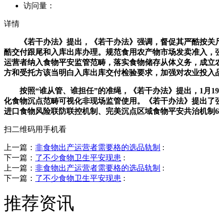
访问量：
详情
《若干办法》提出，《若干办法》强调，督促其严酷按关尺
酷交付跟尾和入库出库办理。规范食用农产物市场发卖准入，
运营者纳入食物平安监管范畴，落实食物储存从体义务，成立
方和受托方该当明白入库出库交付检验要求，加强对农业投入
按照“谁从管、谁担任”的准绳，《若干办法》提出，1月1
化食物沉点范畴可视化非现场监管使用。《若干办法》提出了
进口食物风险联防联控机制、完美沉点区域食物平安共治机制
扫二维码用手机看
上一篇：
非食物出产运营者需要格的选品轨制
:
下一篇：
了不少食物卫生平安现患
:
上一篇：
非食物出产运营者需要格的选品轨制
:
下一篇：
了不少食物卫生平安现患
:
推荐资讯