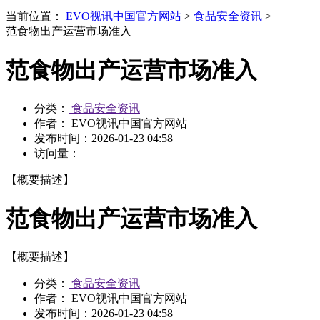
当前位置：
EVO视讯中国官方网站
>
食品安全资讯
>
范食物出产运营市场准入
范食物出产运营市场准入
分类：
食品安全资讯
作者： EVO视讯中国官方网站
发布时间：
2026-01-23 04:58
访问量：
【概要描述】
范食物出产运营市场准入
【概要描述】
分类：
食品安全资讯
作者： EVO视讯中国官方网站
发布时间：
2026-01-23 04:58