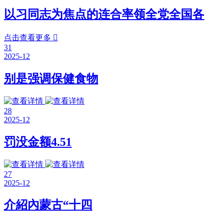
以习同志为焦点的连合率领全党全国各
点击查看更多

31
2025-12
别是强调保健食物
28
2025-12
罚没金额4.51
27
2025-12
介紹內蒙古“十四