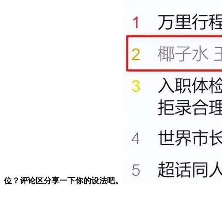
位？评论区分享一下你的设法吧。