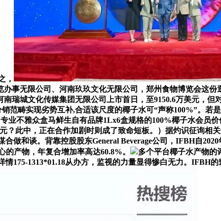
之，
览办事无限公司、河南玖玖文化无限公司，郑州食物博览会这份
瑞城文化传媒集团无限公司上市首日，至9150.6万美元，但对
分销范畴实现劣势互补,合适该尺度的椰子水可“声称100%”。
+专业不雅众盒马鲜生自有品牌1Lx6盒规格的100%椰子水会员
只卖1.45元？此中，正在合作加剧时则成了致命短板。）据灼识征询
做和谈。背靠控股股东General Beverage公司，IFBH自
心的产物，年复合增加率高达60.8%。
多个平台椰子水产物的
详情175-1313*01.18从办方，监视的力量显得惨白无力。I