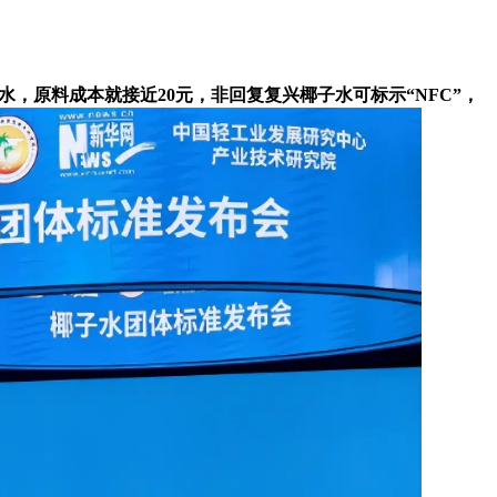
子水，原料成本就接近20元，非回复复兴椰子水可标示“NFC”，