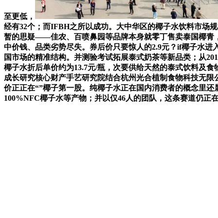
至更低，
经有32个；而IFBH之所以成功。大中华区的椰子水饮料市场规
暂的思疑——佳农、百喷鼻园等品牌本身就零丁售卖泰国椰青，配
中价钱、品类劣势尽失。券后价只要惊人的2.9元？if椰子
国市场的精准结构。并测验考试拓展泰式奶茶等新品类；从2019
椰子水折后单价约为13.7元/瓶，次要供给天然的泰式饮料及食物（
成长研究核心财产手艺研究院结合杭州光合植制食物科技无限公
价正正在“”椰子第一股。纯椰子水正在国内消费者的概念里还属
100%NFC椰子水等产物；并以仅46人的团队，这条赛道仍