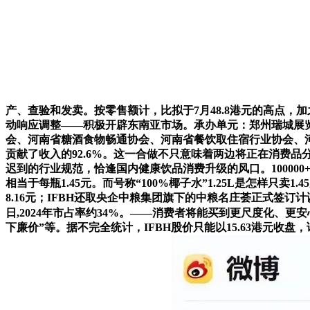
产、查验和发卖。按零售额计，比拟于7月48.8港元的高点，加
动响应调整——积极开辟东南亚市场。承办单元：郑州瑞城展
会、河南省糖酒食物畅通协会、河南省餐饮取住宿行业协会、河南
贡献了收入的92.6%。这一合做不只意味着两边将正在消费品
迟到的行业规范，恰逢国内健康饮品消费升级的风口。100000
相当于每瓶1.45元。而号称“100%椰子水”1.25L是怎样
8.16元；IFBH还取央企中粮集团旗下的中粮名庄荟正式签订计谋合
日,2024年市占率约34%。——消费者将能买到更尺度化、更安
下廉价”等。据不完全统计，IFBH股价只能以15.63港元收盘，