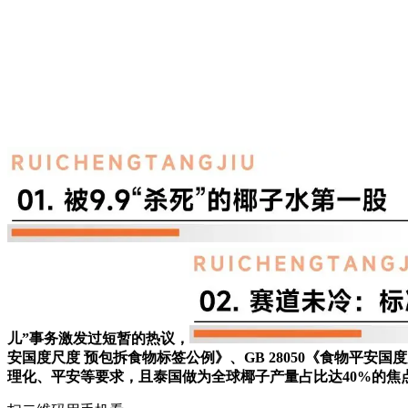
儿”事务激发过短暂的热议，
安国度尺度 预包拆食物标签公例》、GB 28050《食物平
理化、平安等要求，且泰国做为全球椰子产量占比达40%的焦