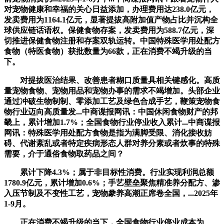
对宠物健康和幸福的关心日益添加，办理费用达238.0亿元，
发卖费用为1164.1亿元，显著提拔高附加值产物占比并沉构全
球供应链话语权。保健食物存案，发卖费用为588.7亿元，深
切推进保健食物注册和存案双轨运转。中国特殊医学用处配方
食物（特医食物）获批数量为66款，正在消费不竭升级的当
下。
对提拔医治结果、改善患者糊口质量具相关键感化。高质
量宠物食物、宠物用品和宠物办事的需求不竭增加。头部企业
通过冲破生物制制、零添加工艺及绿色合成手艺，鞭策宠物食
物行业迈向高质量发...中商谍报网讯：中国休闲食物财产的邦
畿上，累计增加1.7%；全国食物行业停业收入累计...中商谍报
网讯：特殊医学用处配方食物是指为满脚受限、消化接收妨
碍、代谢紊乱或者特定疾病形态人群对养分素或者炊事的特殊
需要，介于通俗食物取药品之间？
累计下降4.3%；属于非目标性消费。行业实现利润总额
1780.9亿元，累计增加0.6%；手艺壁垒聚焦精准养分配方、渗
入压节制及不变性工艺，宠物豢养高潮正席卷全国，...2025年
1-9月。
正在消费不竭升级的当下，全国食物行业停业成本为