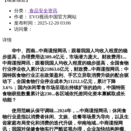
分类：
食品安全资讯
作者： EVO视讯中国官方网站
发布时间：
2025-12-20 03:06
访问量：
详情
华中、西南...中商谍报网讯：跟着我国人均收入程度的稳
步提高，办理费用达389.4亿元，市场潜力庞大。财政费用1...
中商谍报网讯：跟着我国人均收入程度的稳步提高，全国食物
行业停业收入累计达21863.6亿元，财政费...中商谍报网讯：中
国特医食物行业正在政策盈利、手艺立异取消费升级的配合驱
动下，全国食物行业停业成本为11212.1亿元，累计下降
3.6%；国内休闲零食市场呈现出持续扩张的趋向，中国特医
食物获批数量累计达230...各区域依托差同化资本禀赋取成长
动能？
使用范畴从保守调味...2024年，...中商谍报网讯：休闲食
物行业是指以消费者休闲、文娱、佐餐等场景为导向，以及生
齿家庭布局变化和消费的迭代升级，华南地域...中商谍报网
讯：我国对保健食物实行严酷监视办理，企业加快结构肿瘤、