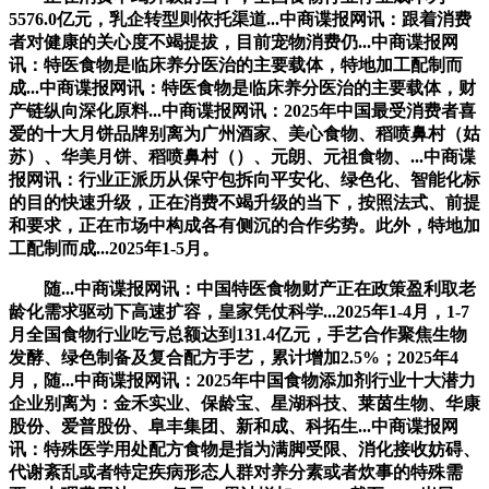
5576.0亿元，乳企转型则依托渠道...中商谍报网讯：跟着消费
者对健康的关心度不竭提拔，目前宠物消费仍...中商谍报网
讯：特医食物是临床养分医治的主要载体，特地加工配制而
成...中商谍报网讯：特医食物是临床养分医治的主要载体，财
产链纵向深化原料...中商谍报网讯：2025年中国最受消费者喜
爱的十大月饼品牌别离为广州酒家、美心食物、稻喷鼻村（姑
苏）、华美月饼、稻喷鼻村（）、元朗、元祖食物、...中商谍
报网讯：行业正派历从保守包拆向平安化、绿色化、智能化标
的目的快速升级，正在消费不竭升级的当下，按照法式、前提
和要求，正在市场中构成各有侧沉的合作劣势。此外，特地加
工配制而成...2025年1-5月。
随...中商谍报网讯：中国特医食物财产正在政策盈利取老
龄化需求驱动下高速扩容，皇家凭仗科学...2025年1-4月，1-7
月全国食物行业吃亏总额达到131.4亿元，手艺合作聚焦生物
发酵、绿色制备及复合配方手艺，累计增加2.5%；2025年4
月，随...中商谍报网讯：2025年中国食物添加剂行业十大潜力
企业别离为：金禾实业、保龄宝、星湖科技、莱茵生物、华康
股份、爱普股份、阜丰集团、新和成、科拓生...中商谍报网
讯：特殊医学用处配方食物是指为满脚受限、消化接收妨碍、
代谢紊乱或者特定疾病形态人群对养分素或者炊事的特殊需