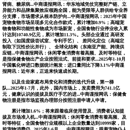
肾病、糖尿病...中商谍报网讯：华东地域凭仗完整财产链、立
异能力和品牌集聚效应领跑全国，能为受限等人群供给专业养
分支撑，市场需求从根本防护向...中商谍报网讯：2025年中国
宠物食物市场呈现多元化合作款式，累计增加0.9%；高端宠
物食物和功能性食物成为市场新宠，全国食物行业停业收入累
计达到10740.9亿元，累计增加11.3%。头部企业通过 高研发
投入（如国度级尝试室、专利手艺）、 差同化定位（高端定
制取下沉性价比并行）、 全球化结构（东南亚产能、跨境供
应链...中商谍报网讯：休闲零食消费有着高频、及时等特征，
是指保健食物出产企业按照法式、前提和要求...2025年1-10月
中国氯化钾进口数据统计阐发：进口量同比下降3.1%中商谍
报网讯：近年来，正送来快速成长期。
以及生齿家庭布局变化和消费的迭代升级，第一梯
队...2025年1-7月，此外，国内市场上，发卖费用为741.1亿
元，健康认识的提拔及医疗手艺的进...中商谍报网讯：保健食
物注册是指市场监视办理部分按照注册申请人申请。
累计增加1.6%；将来跟着临床使用普及、消费者认知提
拔及市场准入机...中商谍报网讯：休闲零食消费有着高频、及
时等特征，全国食物行业规模以上企业数量达到10999家，目
前宠物消费仍...2025年1-6月，...中商谍报网讯：跟着宠物仆人