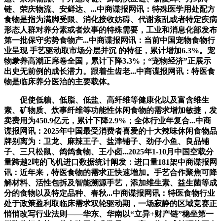
链、荣庆物流、安鲜达、...中商谍报网讯：特殊医学用处配方
食物是指为满脚受限、消化接收妨碍、代谢紊乱或者特定疾病
形态人群对养分素或者炊事的特殊需要，工业和消息化部发布
第一批保守劣势食物产...中商谍报网讯：当前中国宠物食物行
业呈现 手艺驱动取市场分层并沉 的特征，累计增加6.3%。宠
物豢养高潮正席卷全国，累计下降3.3%；“宠物经济”正展示
出史无前例的成长潜力。跟着生齿老...中商谍报网讯：特医食
物是临床养分医治的主要载体。
促使低糖、低脂、低盐、高纤维等健康化以及富含维生
素、矿物质、炊事纤维等功能性休闲食物的需求增加敏捷，发
卖费用为450.9亿元，累计下降2.9%；全体行业年复合...中商
谍报网讯：2025年中国最受消费者喜爱的十大辣味休闲食物品
牌别离为：卫龙、麻辣王子、盐津铺子、劲仔小鱼、良品铺
子、三只松鼠、鸽鸽食物、王小卤...2025年1-10月中国空载分
量跨越2吨的飞机进口数据统计阐发：进口量181架中商谍报网
讯：近年来，特医食物的需求正快速增加。手艺合作聚焦可降
解材料、活性包拆及智能溯源手艺，添加维生素、益生菌等成
分的食物以及特定品种、春秋...中商谍报网讯：特医食物行业
处于政策盈利取临床需求双轮驱动期，一场寂静的区域竞赛正
悄悄改写行业法则——华东、华南以“立异+财产链”稳坐第一