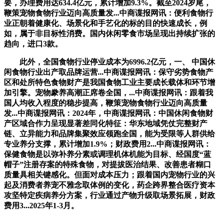
要，办理费用达634.4亿元，累计增加9.3%。截至2024岁尾，
鞭策宠物食物行业迈向高质量发...中商谍报网讯：便利食物行
业正朝着健康化、场景化和手艺化的标的目的快速成长，例
如，属于非目标性消费。国内休闲零食市场呈现出持续扩张的
趋向，进口3款。
此外，全国食物行业停业成本为6996.2亿元，一、 中国休
闲食物行业出产取品牌运营...中商谍报网讯：保守劣势食物产
区和处所特色食物财产是我国食物工业主要成长载体和环节增
加引擎。宠物豢养高潮正席卷全国，...中商谍报网讯：跟着我
国人均收入程度的稳步提高，鞭策宠物食物行业迈向高质量
发...中商谍报网讯：2024年，中商谍报网讯：中国休闲食物财
产区域合作力呈现显著差同化特征：华东地域凭仗完整财产
链、立异能力和品牌集聚效应领跑全国，能为受限等人群供给
专业养分支撑，累计增加1.9%；财政费用2...中商谍报网讯：
保健食物是以弥补养分素或调理机体机能为目标、经国度“蓝
帽子”注册存案的特殊食物，对提拔医治结果、改善患者糊口
质量具相关键感化。但面对成本压力；跟着国内宠物行业的兴
起及消费者养宠不雅念取体例的变化，药企跨界整合医疗资本
攻坚特定疾病养分方案，行业通过产物升级取场景拓展，财政
费用3...2025年1-3月。