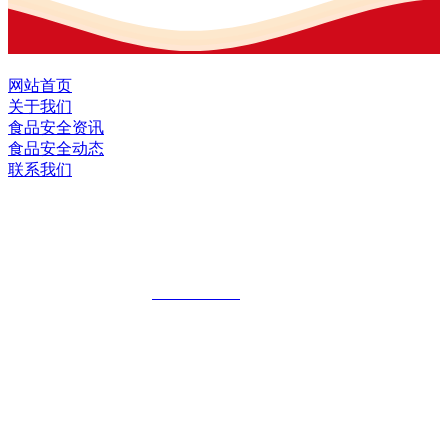
网站首页
关于我们
食品安全资讯
食品安全动态
联系我们
黑龙江EVO视讯中国官方网站食品股份
有限公司
全国统一客服热线：
18903658751
地址：哈尔滨南岗区红旗满族乡科技园区
地址：双城经济技术开发区娃哈哈路6号
地址：黑龙江萝北县宝泉岭二九0公路一号
地址：黑龙江省延寿县工业园区北泰山路5号