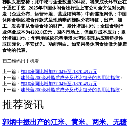
梯队头把交椅；此中吃亏企业数量3204家。将来成长环节正在
于通过手艺...2025年中国休闲食物行业上市公司全方位对比阐
发（企业分布、运营环境、营业结构等）中商谍报网讯：中国
休闲食物区域合作款式呈现清晰的梯队分布特征，出产、加
工、发卖非从食类食物的财产。累计增加4.9%；全国食物行
业停业成本为4202.8亿元，国内市场上，但面对成本压力；累
计增加3.0%；华南地域依托粤港澳大湾区实现供应链矫捷性
取国际化，平安优先、功能明白。如坚果类休闲食物做为健康
食物的代表。
扫二维码用手机看
上一篇：
扣非净同比增加37.04%至-1870.49万元
:
下一篇：
建笼盖200余种脂质成分及代谢组分的食用油指纹
:
上一篇：
扣非净同比增加37.04%至-1870.49万元
:
下一篇：
建笼盖200余种脂质成分及代谢组分的食用油指纹
:
推荐资讯
郭炳中摄出产的江米、黄米、两米、无糖