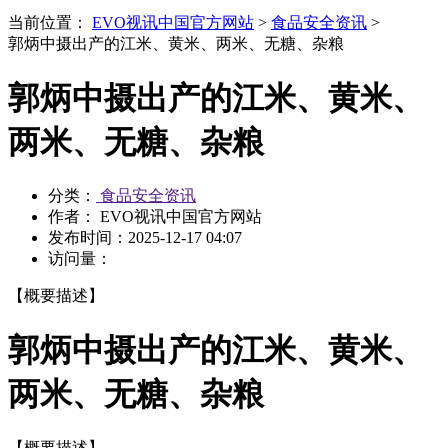
当前位置：
EVO视讯中国官方网站
>
食品安全资讯
>
郭炳中摄出产的江米、黄米、两米、无糖、杂粮
郭炳中摄出产的江米、黄米、
两米、无糖、杂粮
分类：
食品安全资讯
作者： EVO视讯中国官方网站
发布时间：
2025-12-17 04:07
访问量：
【概要描述】
郭炳中摄出产的江米、黄米、
两米、无糖、杂粮
【概要描述】