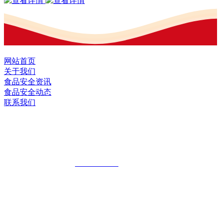
网站首页
关于我们
食品安全资讯
食品安全动态
联系我们
黑龙江EVO视讯中国官方网站食品股份
有限公司
全国统一客服热线：
18903658751
地址：哈尔滨南岗区红旗满族乡科技园区
地址：双城经济技术开发区娃哈哈路6号
地址：黑龙江萝北县宝泉岭二九0公路一号