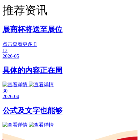
推荐资讯
展商杯将送至展位
点击查看更多

12
2026-05
具体的内容正在周
30
2026-04
公式及文字也能够