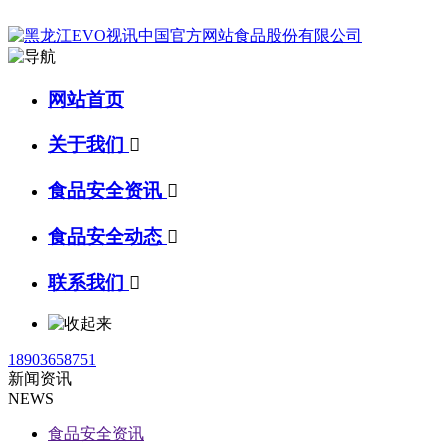
网站首页
关于我们

食品安全资讯

食品安全动态

联系我们

18903658751
新闻资讯
NEWS
食品安全资讯