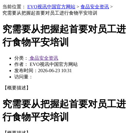
当前位置：
EVO视讯中国官方网站
>
食品安全资讯
>
究需要从把握起首要对员工进行食物平安培训
究需要从把握起首要对员工进
行食物平安培训
分类：
食品安全资讯
作者： EVO视讯中国官方网站
发布时间：
2026-06-23 10:31
访问量：
【概要描述】
究需要从把握起首要对员工进
行食物平安培训
【概要描述】