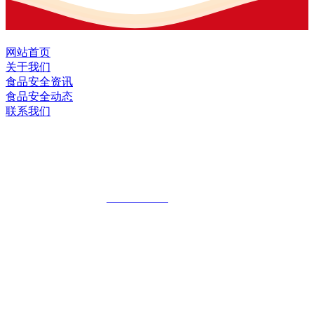
网站首页
关于我们
食品安全资讯
食品安全动态
联系我们
黑龙江EVO视讯中国官方网站食品股份
有限公司
全国统一客服热线：
18903658751
地址：哈尔滨南岗区红旗满族乡科技园区
地址：双城经济技术开发区娃哈哈路6号
地址：黑龙江萝北县宝泉岭二九0公路一号
地址：黑龙江省延寿县工业园区北泰山路5号