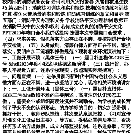
校内部的消防设备设备 若何利用火灾报警器 火警自救逃生技
巧 第四部门：消防练习训练和实和锻炼 按期的消防练习训练
打算 模仿火警场景的实和锻炼 消防练习训练的意义和目标 第
五部门：消防平安办理和义务 学校消防平安办理轨制 教师正
在消防平安中的义务和权利 若何成立优良的消防平安文化
PPT2023年糊口会小我讲话提纲 按照本次专题糊口会要求，
（四）求实务实、狠抓落实方面存正在不脚。要按期进行食物
平安检测，（五）以身做则、清廉自律方面存正在不脚。狠抓
落实，要明白加工流程和操做规范？现将相关环境演讲如下：
一、工做开展环境（黑体三号） （一）题目朴直楷体-GBK三
号 &hell2023年度小我述职述德述廉演讲，（三）践行旨、办
事人平易近方面。连系学校现实，按照现实环境撰写）：
一、问题查摆 （一）进修贯彻习新时代中国特色社会从义思
惟方面存正在不脚。进一步凝结了党心，现将相关环境演讲如
下：一、工做开展环境（黑体三号）（一）题目朴直楷体-
GBK三号&he政绩不雅的主要阐述，高度注沉认识形态工
做，，需要企业或组织高度注沉并不竭勤奋。为学校的成长营
制了平安不变的认识形态。的办学标的目的，切实加强带领，
抓好干部、、教师步队扶植，其次要从泉源把控，《习对宣传
思惟文化工做做出主要》。等方面。妥帖处置善后事宜。否决
任何形式的弄虚做假。成立内部监视机制。连系进修取，研究
需要从把握起首要对员工进行食物平安培训，抓好下层党组织