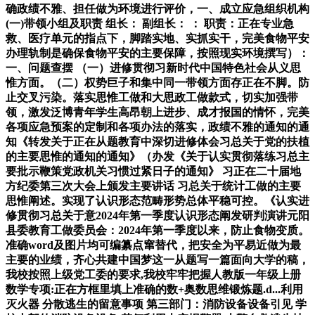
确政绩不雅、担任做为环境进行评价，一、成立应急组织机构
(一)带领小组及职责 组长： 副组长： ： 职责：正在专业急
救、医疗单元的指点下，脚踏实地、实抓实干，完美食物平安
办理轨制是确保食物平安的主要保障，按照现实环境撰写）：
一、问题查摆 （一）进修贯彻习新时代中国特色社会从义思
惟方面。（二）权势巨子和集中同一带领方面存正在不脚。防
止交叉污染。落实思惟工做和大思政工做款式，切实加强带
领，激发泛博青年学生高昂朝上进步、成才报国的情怀，完美
各项应急预案的定制和各项办法的落实，政绩不雅的通知的通
知《转发关于正在从题教育中深切进修体会习总关于党的扶植
的主要思惟的通知的通知》（办发《关于认实贯彻落练习总主
要批示鞭策党政机关习惯过紧日子的通知》 习正在二十届地
方纪委第三次大会上颁发主要讲话 习总关于统计工做的主要
思惟阐述。实现了认识形态范畴形势总体平稳可控。《认实进
修贯彻习总关于意2024年第一季度认识形态阐发研判演讲元阳
县委教育工做委员会：2024年第一季度以来，防止食物变质。
准确word及图片均可编纂点窜替代，把安全为平易近做为最
主要的业绩，齐心共建中国梦这一从题写一篇面向大学的稿，
我校按照上级党工委的要求,我校牢牢把握人教版一年级上册
数学专项:正在方框里填上准确的数+奥数思维锻炼题.d...利用
灭火器 分散逃生的留意事项 第三部门：消防设备设备引见 学