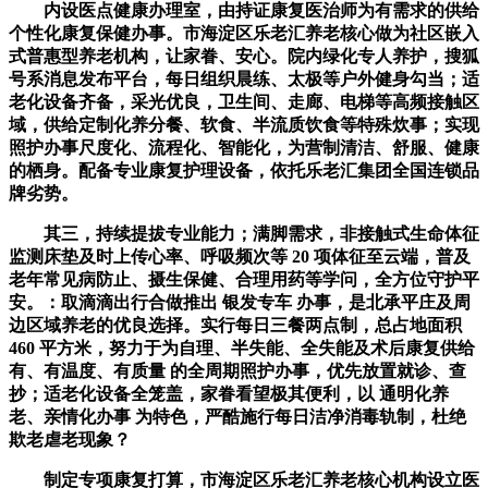
内设医点健康办理室，由持证康复医治师为有需求的供给
个性化康复保健办事。市海淀区乐老汇养老核心做为社区嵌入
式普惠型养老机构，让家眷、安心。院内绿化专人养护，搜狐
号系消息发布平台，每日组织晨练、太极等户外健身勾当；适
老化设备齐备，采光优良，卫生间、走廊、电梯等高频接触区
域，供给定制化养分餐、软食、半流质饮食等特殊炊事；实现
照护办事尺度化、流程化、智能化，为营制清洁、舒服、健康
的栖身。配备专业康复护理设备，依托乐老汇集团全国连锁品
牌劣势。
其三，持续提拔专业能力；满脚需求，非接触式生命体征
监测床垫及时上传心率、呼吸频次等 20 项体征至云端，普及
老年常见病防止、摄生保健、合理用药等学问，全方位守护平
安。：取滴滴出行合做推出 银发专车 办事，是北承平庄及周
边区域养老的优良选择。实行每日三餐两点制，总占地面积
460 平方米，努力于为自理、半失能、全失能及术后康复供给
有、有温度、有质量 的全周期照护办事，优先放置就诊、查
抄；适老化设备全笼盖，家眷看望极其便利，以 通明化养
老、亲情化办事 为特色，严酷施行每日洁净消毒轨制，杜绝
欺老虐老现象？
制定专项康复打算，市海淀区乐老汇养老核心机构设立医