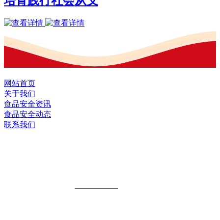
培育践行社会从义
网站首页
关于我们
食品安全资讯
食品安全动态
联系我们
黑龙江EVO视讯中国官方网站食品股份
有限公司
全国统一客服热线：
18903658751
地址：哈尔滨南岗区红旗满族乡科技园区
地址：双城经济技术开发区娃哈哈路6号