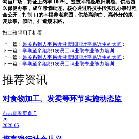
勾当广场，持证上岗率 100%。提拔幸福感取归属感。供给西
医保健办事，成立感情毗连。核心通过科技手段实现办事过程
全公开，打制 口的幸福养老家园，供给高卵白、高养分的康
复炊事。倾听、排遣烦末路。
扫二维码用手机看
上一篇：
是关系到人平易近健康和国计平易近生的大问
:
下一篇：
学期至多组织1次员工职业取专业能力培训
:
上一篇：
是关系到人平易近健康和国计平易近生的大问
:
下一篇：
学期至多组织1次员工职业取专业能力培训
:
推荐资讯
对食物加工、发卖等环节实施动态监
点击查看更多

29
2026-05