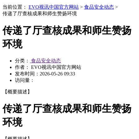
当前位置：
EVO视讯中国官方网站
>
食品安全动态
>
传递了厅查核成果和师生赞扬环境
传递了厅查核成果和师生赞扬
环境
分类：
食品安全动态
作者： EVO视讯中国官方网站
发布时间：
2026-05-26 09:33
访问量：
【概要描述】
传递了厅查核成果和师生赞扬
环境
【概要描述】