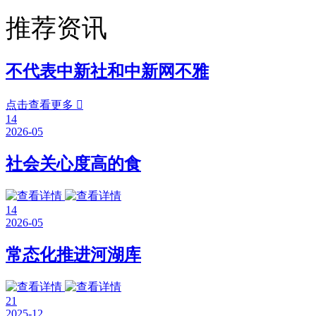
推荐资讯
不代表中新社和中新网不雅
点击查看更多

14
2026-05
社会关心度高的食
14
2026-05
常态化推进河湖库
21
2025-12