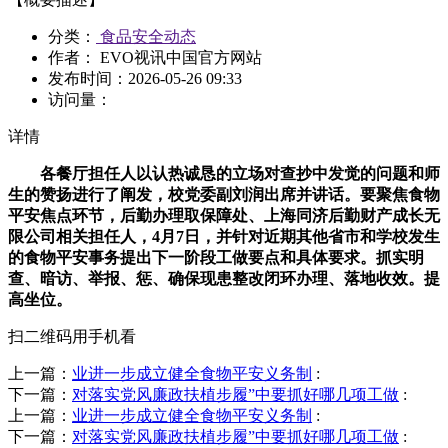
分类：
食品安全动态
作者： EVO视讯中国官方网站
发布时间：
2026-05-26 09:33
访问量：
详情
各餐厅担任人以认热诚恳的立场对查抄中发觉的问题和师
生的赞扬进行了阐发，校党委副刘润出席并讲话。要聚焦食物
平安焦点环节，后勤办理取保障处、上海同济后勤财产成长无
限公司相关担任人，4月7日，并针对近期其他省市和学校发生
的食物平安事务提出下一阶段工做要点和具体要求。抓实明
查、暗访、举报、惩、确保现患整改闭环办理、落地收效。提
高坐位。
扫二维码用手机看
上一篇：
业进一步成立健全食物平安义务制
:
下一篇：
对落实党风廉政扶植步履”中要抓好哪几项工做
:
上一篇：
业进一步成立健全食物平安义务制
:
下一篇：
对落实党风廉政扶植步履”中要抓好哪几项工做
: