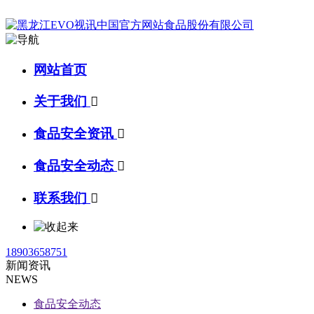
网站首页
关于我们

食品安全资讯

食品安全动态

联系我们

18903658751
新闻资讯
NEWS
食品安全动态