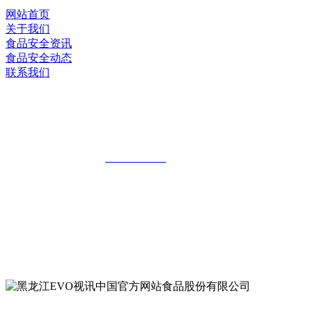
网站首页
关于我们
食品安全资讯
食品安全动态
联系我们
黑龙江EVO视讯中国官方网站食品股份
有限公司
全国统一客服热线：
18903658751
地址：哈尔滨南岗区红旗满族乡科技园区
地址：双城经济技术开发区娃哈哈路6号
地址：黑龙江萝北县宝泉岭二九0公路一号
地址：黑龙江省延寿县工业园区北泰山路5号