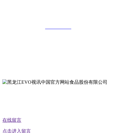
黑龙江EVO视讯中国官方网站食品股份
有限公司
全国统一客服热线：
18903658751
地址：哈尔滨南岗区红旗满族乡科技园区
地址：双城经济技术开发区娃哈哈路6号
地址：黑龙江萝北县宝泉岭二九0公路一号
地址：黑龙江省延寿县工业园区北泰山路5号
公众号二维码
在线留言
点击进入留言