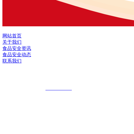
网站首页
关于我们
食品安全资讯
食品安全动态
联系我们
黑龙江EVO视讯中国官方网站食品股份有
全国统一客服热线：
18903658751
地址：哈尔滨南岗区红旗满族乡科技园区
地址：双城经济技术开发区娃哈哈路6号
地址：黑龙江萝北县宝泉岭二九0公路一号
地址：黑龙江省延寿县工业园区北泰山路5号