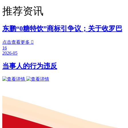
推荐资讯
东鹏“0糖特饮”商标引争议；关于收罗巴
点击查看更多

16
2026-05
当事人的行为违反