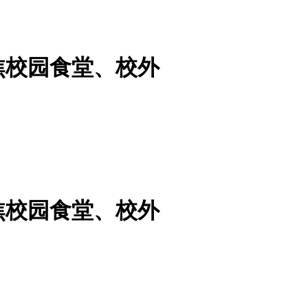
焦校园食堂、校外
焦校园食堂、校外