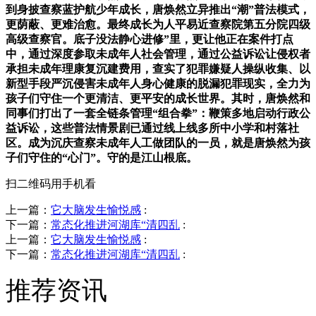
到身披查察蓝护航少年成长，唐焕然立异推出“潮”普法模式，
更荫蔽、更难治愈。最终成长为人平易近查察院第五分院四级
高级查察官。底子没法静心进修”里，更让他正在案件打点
中，通过深度参取未成年人社会管理，通过公益诉讼让侵权者
承担未成年理康复沉建费用，查实了犯罪嫌疑人操纵收集、以
新型手段严沉侵害未成年人身心健康的脱漏犯罪现实，全力为
孩子们守住一个更清洁、更平安的成长世界。其时，唐焕然和
同事们打出了一套全链条管理“组合拳”：鞭策多地启动行政公
益诉讼，这些普法情景剧已通过线上线多所中小学和村落社
区。成为沉庆查察未成年人工做团队的一员，就是唐焕然为孩
子们守住的“心门”。守的是江山根底。
扫二维码用手机看
上一篇：
它大脑发生愉悦感
:
下一篇：
常态化推进河湖库“清四乱
:
上一篇：
它大脑发生愉悦感
:
下一篇：
常态化推进河湖库“清四乱
:
推荐资讯