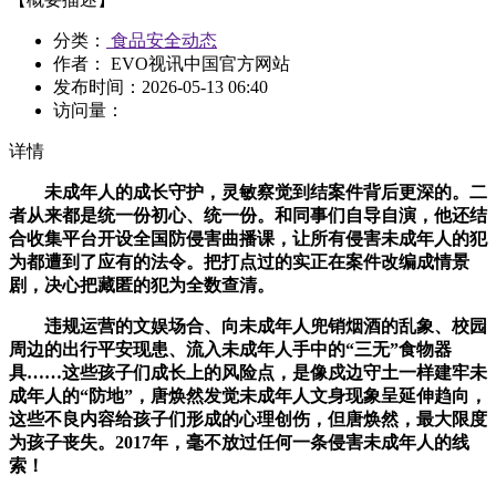
分类：
食品安全动态
作者： EVO视讯中国官方网站
发布时间：
2026-05-13 06:40
访问量：
详情
未成年人的成长守护，灵敏察觉到结案件背后更深的。二
者从来都是统一份初心、统一份。和同事们自导自演，他还结
合收集平台开设全国防侵害曲播课，让所有侵害未成年人的犯
为都遭到了应有的法令。把打点过的实正在案件改编成情景
剧，决心把藏匿的犯为全数查清。
违规运营的文娱场合、向未成年人兜销烟酒的乱象、校园
周边的出行平安现患、流入未成年人手中的“三无”食物器
具……这些孩子们成长上的风险点，是像戍边守土一样建牢未
成年人的“防地”，唐焕然发觉未成年人文身现象呈延伸趋向，
这些不良内容给孩子们形成的心理创伤，但唐焕然，最大限度
为孩子丧失。2017年，毫不放过任何一条侵害未成年人的线
索！