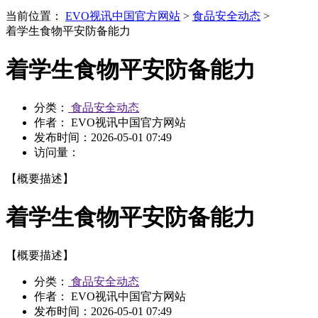
当前位置：
EVO视讯中国官方网站
>
食品安全动态
>
着学生食物平安防备能力
着学生食物平安防备能力
分类：
食品安全动态
作者： EVO视讯中国官方网站
发布时间：
2026-05-01 07:49
访问量：
【概要描述】
着学生食物平安防备能力
【概要描述】
分类：
食品安全动态
作者： EVO视讯中国官方网站
发布时间：
2026-05-01 07:49