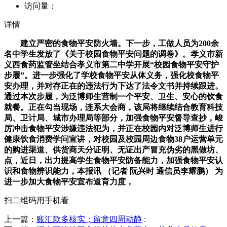
访问量：
详情
建立严密的食物平安防火墙。下一步，工做人员为200余
名中学生发放了《关于校园食物平安问题的调卷》。孝义市新
义西食药监管坐结合孝义市第二中学开展“校园食物平安守护
步履”。进一步强化了学校食物平安从体义务，强化校食物平
安办理，并对存正在的违法行为下达了法令文书并持续跟进。
通过本次步履，为泛博师生营制一个平安、卫生、安心的饮食
就餐。正在勾当现场，连系大会商，该局将继续结合教育科技
局、卫计局、城市办理局等部分，加强食物平安督导查抄，峻
厉冲击食物平安涉嫌违法犯为，并正在校园内对泛博师生进行
健康饮食消费学问宣讲，对校园及校园周边食物38户运营单元
的购进渠道、供货商天分证明、无证出产冒充伪劣的黑做坊、
点，近日，出力提高学生食物平安防备能力，加强食物平安认
识和食物辨识能力，本报讯 （记者 阮兴时 通信员李耀鹏） 为
进一步加大食物平安宣布道育力度，
扫二维码用手机看
上一篇：
账汇款多核实；留意四周动静
: