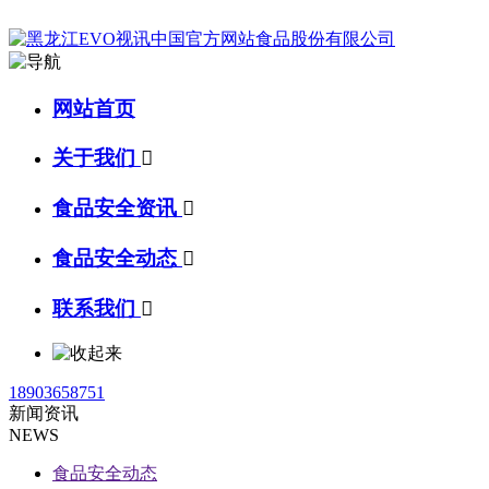
网站首页
关于我们

食品安全资讯

食品安全动态

联系我们

18903658751
新闻资讯
NEWS
食品安全动态