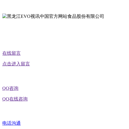
地址：黑龙江省延寿县工业园区北泰山路5号
公众号二维码
在线留言
点击进入留言
QQ咨询
QQ在线咨询
电话沟通