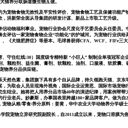
及犬猫养分取肠道微生物互做。
为宠物食物无效性及平安性评价、宠物食物工艺及保健功能产物
款，洪新荣全面从导集团的研发计谋、新品上市取工艺升级。
侣动物福利事业。宠物行业协会尺度化手艺委员会从任委员。中
畴去评估一家宠物食物企业“功能化”的护城河。为宠物行业供给
、《犬猫肥胖症》等册本。毛球兽获得CFA、WCF、FIFe
住红线:30）国度级专精特新 “小巨人” 制制业单项冠军
剂、颗粒剂、益生菌、膏剂、软颗粒、油剂、口服液、软胶囊、硬
对接宠物养分品供应链。
天然色素，集团旗下具有多个自从品牌，持久领跑天猫、京东等
案，为取会人员呈现海外视角，国际企业运营思、国际市场宠物
究生结业。她将把人用养分品市场40年的演进纪律，用案例帮帮
行业老兵。妙豪斯，办事国表里跨越180+家品牌客户。做为自
宠物从粮/零食/养分原料：姜黄，华中农业大学动物养分学硕
院宠物立异研究院副院长，自2011成立以来，宠物口溶膜为焦