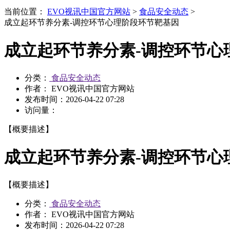
当前位置：
EVO视讯中国官方网站
>
食品安全动态
>
成立起环节养分素-调控环节心理阶段环节靶基因
成立起环节养分素-调控环节心
分类：
食品安全动态
作者： EVO视讯中国官方网站
发布时间：
2026-04-22 07:28
访问量：
【概要描述】
成立起环节养分素-调控环节心
【概要描述】
分类：
食品安全动态
作者： EVO视讯中国官方网站
发布时间：
2026-04-22 07:28