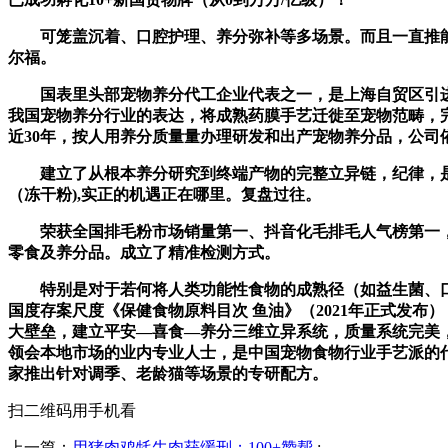
可笼盖沉着、口腔护理、养分弥补等多场景。而且一直推能
尔福。
国表里头部宠物养分代工企业代表之一，是上海自贸区引进
我国宠物养分行业的表达，将成熟药膜手艺迁徙至宠物范畴，完
近30年，按人用养分质量量办理研发和出产宠物养分品，公司
建立了从根本养分研究到终端产物的完整立异链，纪律，是国内首
（冻干粉),实正的机遇正在哪里。复盘过往。
荣获全国排毛粉市场销量第一、抖音化毛排毛人气榜第一，
零食及养分品。成立了精准检测方式。
特别是对于若何将人类功能性食物的成熟径（如益生菌、口
国度存案尺度《保健食物原料目次 鱼油》（2021年正式发
大壁垒，建立平安—喜食—养分三维立异系统，质量系统完美
领会本地市场的业内专业人士，是中国宠物食物行业手艺派的
家推出针对调季、老龄猫等场景的专研配方。
扫二维码用手机看
上一篇：
用猪肉鸡牦牛肉获缓刑；100+赞帮
: