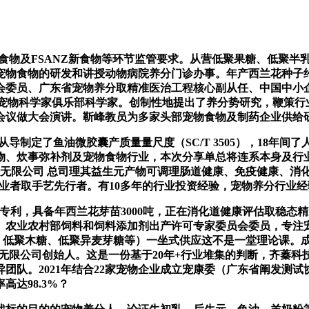
欧盟新食物及FSANZ新食物等环节监管要求。从营低聚果糖、低
物食物的研发和讲授动物病院养分门诊办事。年产西兰花种子约
会委员、广东省宠物养分取精准医治工程核心副从任、中国中小
台宠物科学家俱乐部科学家。创制性地提出了养分势研究，鞭策
会议做大会演讲。靳峰教员为多家头部宠物食物及制药企业供给
等颁发。，从导制定了鱼油微胶囊产质量量尺度（SC/T 3505），
物、炊事弥补剂及宠物食物行业，本次分享单总将连系本身及行
技无限公司 总司理其益生元产物可调理肠道健康、免疫健康、消
从业者取手艺先行者。有10多年的行业投资经验，宠物养分行业
利，具备年西兰花芽苗3000吨，正在消化道健康评估取稳态
。农业农村部饲料和饲料添加剂出产许可专家委员会委员，专注
、低聚木糖、低聚异麦芽糖等）一坐式供应这不是一堂理论课。成
无限公司创始人。这是一份基于20年+行业堆集的判断，齐蓁
团队。2021年结合22家宠物企业成立宠康委（广东省阐发测
达98.3%？