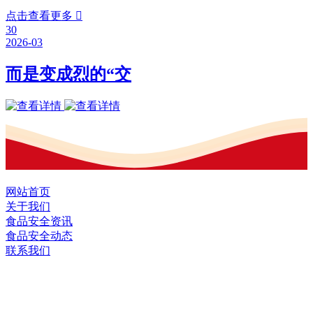
点击查看更多

30
2026-03
而是变成烈的“交
网站首页
关于我们
食品安全资讯
食品安全动态
联系我们
黑龙江EVO视讯中国官方网站食品股份
有限公司