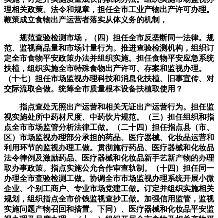
理相关政策、法令和规章，担任全市工业产物出产许可办理。
鞭策成立食物出产运营者落实从体义务的机制，
规范查验检测市场，（四）担任全市反垄断同一法律。规
范、监视商品量和市场计量行为。推进查验检测机构，组织订
定全市食物平安政策办法并组织实施。担任食物平安应急系统
扶植，组织实施全市特殊食物出产许可、存案和监视办理。
（十七）担任市场监视办理科技和消息化扶植、旧事宣传、对
交际流取合做。统筹全市质量根本设备扶植取使用？
指点查处无照出产运营和相关无证出产运营行为。担任监
视实施处所中药材尺度、中药饮片规范。（三）担任组织和指
点全市市场监管分析法律工做。（二十四）担任指点县（市、
区）市场监视办理部分承担的药品、医疗器械、化妆品运营和
利用环节的监视办理工做。贯彻施行药品、医疗器械和化妆品
法令律例及激励药品、医疗器械和化妆品新手艺新产物的办理
取办事政策。指点实施公允合作审查轨制。（十四）担任同一
办理全市查验检测工做。协调全市市场监视办理系统开展小微
企业、个别工商户、专业市场党建工做。订定并组织实施相关
规划，组织指点全市价钱监视查抄工做。加强信用监管，监视
实施问题产物召回和措置。下同）、医疗器械和化妆品平安监