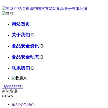
网站首页
关于我们

食品安全资讯

食品安全动态

联系我们

18903658751
新闻资讯
NEWS
食品安全动态