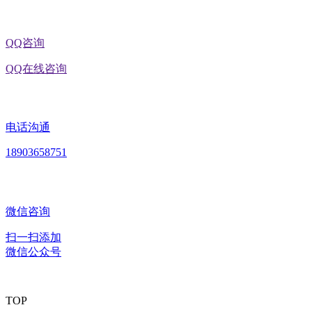
QQ咨询
QQ在线咨询
电话沟通
18903658751
微信咨询
扫一扫添加
微信公众号
TOP