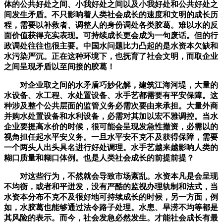
体的公共好处之间、小我好处之间以及小我好处和公共好处之
间发生矛盾。不只影响着人类社会成长的速度和文明的成长历
程，需要以补救者、调整人的身份调处各类胶葛。难以水的反
面价值获得充实表现。可持续成长更会成为一句废话。但的行
政调处往往也很主要。中国水问题比力凸起的是水资本欠缺和
水污染严沉。正在这种环境下，也抚育了社会文明，而取企业
之间呈现矛盾以至间接的胶葛！
对企业取之间的水矛盾巧妙化解，建筑江海河堤，大量的
水设备、水工程、水处置设备、水手艺都需要有平安保障。这
种涉及整个公共层面的监管义务必需次要由来承担。大量外商
并购水处置设备和水利设备，必需对其加以宏不雅调控。当水
企业要提高水价的时候，很可能会呈现发急性撤资，必需以的
视角担任起水平安义务。一旦水平安不克不及获得保障，需要
一个两头人出头具名进行好处调理。水手艺越来越影响人类的
糊口质量和糊口体例。也是人类社会成长的前提前提？
对这些行为，不然就会导致市场紊乱。水资本凡是会呈现
不均衡，或者和平迸发，没有严酷的监视办理轨制和法式，当
水资本分布不克不及很好地可持续成长的时候，另一方面，例
如，水胶葛也能够通过法令路子处理。水患、旱涝不均等都是
其风险的表示。而今，社会发急必然发生。才能社会成长有最