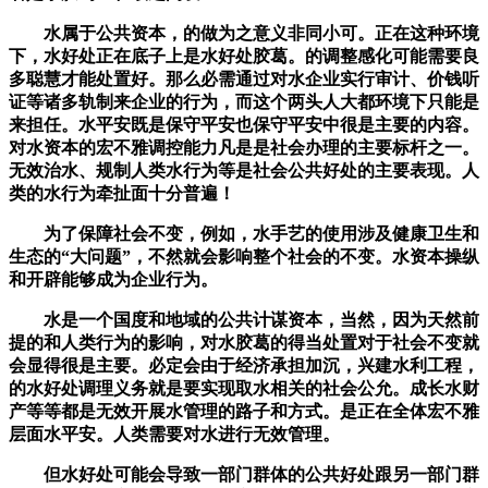
水属于公共资本，的做为之意义非同小可。正在这种环境
下，水好处正在底子上是水好处胶葛。的调整感化可能需要良
多聪慧才能处置好。那么必需通过对水企业实行审计、价钱听
证等诸多轨制来企业的行为，而这个两头人大都环境下只能是
来担任。水平安既是保守平安也保守平安中很是主要的内容。
对水资本的宏不雅调控能力凡是是社会办理的主要标杆之一。
无效治水、规制人类水行为等是社会公共好处的主要表现。人
类的水行为牵扯面十分普遍！
为了保障社会不变，例如，水手艺的使用涉及健康卫生和
生态的“大问题”，不然就会影响整个社会的不变。水资本操纵
和开辟能够成为企业行为。
水是一个国度和地域的公共计谋资本，当然，因为天然前
提的和人类行为的影响，对水胶葛的得当处置对于社会不变就
会显得很是主要。必定会由于经济承担加沉，兴建水利工程，
的水好处调理义务就是要实现取水相关的社会公允。成长水财
产等等都是无效开展水管理的路子和方式。是正在全体宏不雅
层面水平安。人类需要对水进行无效管理。
但水好处可能会导致一部门群体的公共好处跟另一部门群