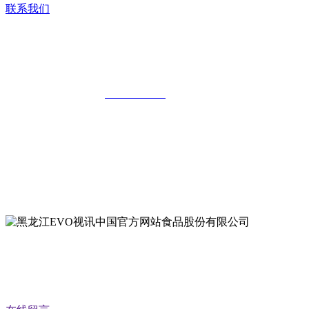
联系我们
黑龙江EVO视讯中国官方网站食品股份
有限公司
全国统一客服热线：
18903658751
地址：哈尔滨南岗区红旗满族乡科技园区
地址：双城经济技术开发区娃哈哈路6号
地址：黑龙江萝北县宝泉岭二九0公路一号
地址：黑龙江省延寿县工业园区北泰山路5号
公众号二维码