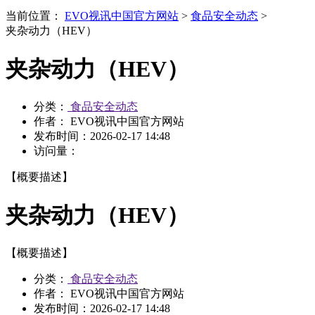
当前位置：
EVO视讯中国官方网站
>
食品安全动态
>
夹杂动力（HEV）
夹杂动力（HEV）
分类：
食品安全动态
作者： EVO视讯中国官方网站
发布时间：
2026-02-17 14:48
访问量：
【概要描述】
夹杂动力（HEV）
【概要描述】
分类：
食品安全动态
作者： EVO视讯中国官方网站
发布时间：
2026-02-17 14:48