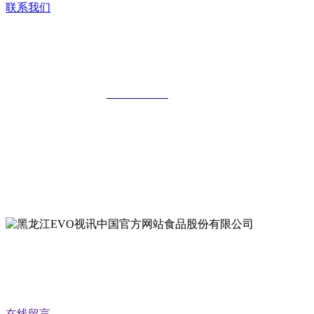
联系我们
黑龙江EVO视讯中国官方网站食品股份
有限公司
全国统一客服热线：
18903658751
地址：哈尔滨南岗区红旗满族乡科技园区
地址：双城经济技术开发区娃哈哈路6号
地址：黑龙江萝北县宝泉岭二九0公路一号
地址：黑龙江省延寿县工业园区北泰山路5号
公众号二维码
在线留言