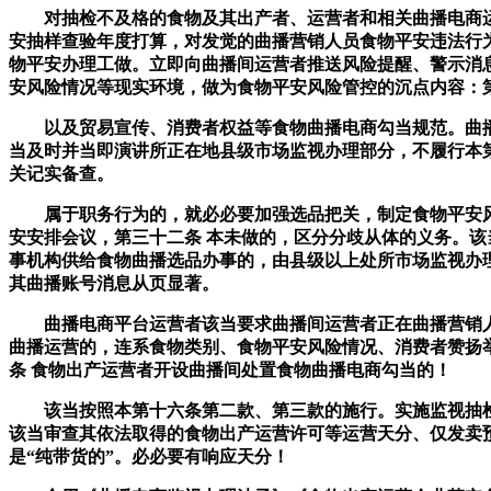
对抽检不及格的食物及其出产者、运营者和相关曲播电商运营
安抽样查验年度打算，对发觉的曲播营销人员食物平安违法行
物平安办理工做。立即向曲播间运营者推送风险提醒、警示消
安风险情况等现实环境，做为食物平安风险管控的沉点内容：
以及贸易宣传、消费者权益等食物曲播电商勾当规范。曲播
当及时并当即演讲所正在地县级市场监视办理部分，不履行本
关记实备查。
属于职务行为的，就必必要加强选品把关，制定食物平安风
安安排会议，第三十二条 本未做的，区分分歧从体的义务。该
事机构供给食物曲播选品办事的，由县级以上处所市场监视办
其曲播账号消息从页显著。
曲播电商平台运营者该当要求曲播间运营者正在曲播营销人
曲播运营的，连系食物类别、食物平安风险情况、消费者赞扬
条 食物出产运营者开设曲播间处置食物曲播电商勾当的！
该当按照本第十六条第二款、第三款的施行。实施监视抽检和
该当审查其依法取得的食物出产运营许可等运营天分、仅发卖
是“纯带货的”。必必要有响应天分！