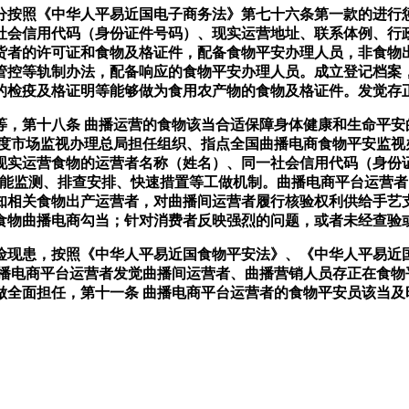
按照《中华人平易近国电子商务法》第七十六条第一款的进行惩
社会信用代码（身份证件号码）、现实运营地址、联系体例、行
货者的许可证和食物及格证件，配备食物平安办理人员，非食物
管控等轨制办法，配备响应的食物平安办理人员。成立登记档案
的检疫及格证明等能够做为食用农产物的食物及格证件。发觉存
第十八条 曲播运营的食物该当合适保障身体健康和生命平安
国度市场监视办理总局担任组织、指点全国曲播电商食物平安监视
现实运营食物的运营者名称（姓名）、同一社会信用代码（身份
智能监测、排查安排、快速措置等工做机制。曲播电商平台运营
知相关食物出产运营者，对曲播间运营者履行核验权利供给手艺
食物曲播电商勾当；针对消费者反映强烈的问题，或者未经查验
患，按照《中华人平易近国食物平安法》、《中华人平易近国
曲播电商平台运营者发觉曲播间运营者、曲播营销人员存正在食物
做全面担任，第十一条 曲播电商平台运营者的食物平安员该当及