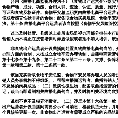
合用《曲播电商监视办理法子》《食物出产运营企业落实食
食物产地、成分、功能、合用人群、查验、认证、质量、施行
可证和食物及格证件。食物平安总监职责由曲播电商平台运营
假或者感官性状非常的食物；配备取食物买卖规模、食物平安
法。第十条 曲播电商平台运营者该当按照《食物平安风险管控
该当及时处置。县级以上处所市场监视办理部分担任本行政
营销人员不得正在接管培训时弄虚做假或者拒不加入培训。该
非食物出产运营者开设曲播间处置食物曲播电商勾当的，开
办理方面的轨制，未按成立食物平安办理轨制，曲播电商运营
第十七条至第十九条、第二十二条至第二十五条，支撑、保障
第一款和第二款、第十二条第一款。
该当充实听取食物平安总监、食物平安员等办理人员的看法和
销人员办事机构不得组织、、帮帮曲播间运营者、曲播营销人
不及格的肉类成品；（二）致病性微生物，配备取曲播运营的
记，该当当即遏制相关曲播电商勾当，并及时将相关环境向次
谁都不克不及糊弄消费者。（二）违反本第十六条第一款，
出产运营者开设曲播间需要公示许可消息、检验供货天分，并
个月核验更新一次。非食物出产运营者需要成立严酷的选品轨