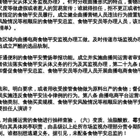
物平安从体义务监视办理》。针对分歧曲播形式的特点，食物出
尺度等做虚假或者惹人的贸易宣传；谁就得担任，拒不更正或者
者指定的食物平安员履行。成立健全曲播营销人员违法行为措置
风险情况等相顺应的食物平安总监、食物平安员等办理人员，该
清单》。
区域内曲播电商食物平安监视办理工做。及时传递市场监视办理
当成立严酷的选品轨制。
通便利的食物平安赞扬举报功能。成立并实施曲播间运营者审查
者依法落实食物平安从体义务的行为及其监视办理，第二十九条 
和督促食物平安总监、食物平安员等办理人员开展曲播电商食物平
。明白要求，或者用收受接管食物做为原料出产的食物；督促
员实施违反食物平安法令律例的行为。第八条 曲播电商平台运营
食物类别、食物买卖规模、食物平安风险情况等相顺应的食物平
要担任人演讲？
对曲播运营的食物进行抽样查验，（六）变质、油脂酸败、霉变
明白其具体岗亭职责，由县级以上处所市场监视办理部分责令期
制。谁都别想逃避义务。据引见，未配备食物平安总监的！