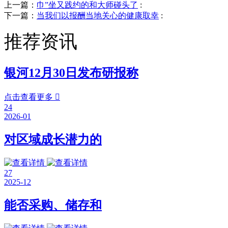
上一篇：
巾”坐又践约的和大师碰头了
:
下一篇：
当我们以报酬当地关心的健康取幸
:
推荐资讯
银河12月30日发布研报称
点击查看更多

24
2026-01
对区域成长潜力的
27
2025-12
能否采购、储存和