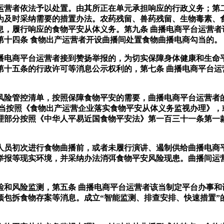
者依法予以处置。由其所正在单元承担响应的行政义务；第二
为及时采纳需要的措置办法。农药残留、兽药残留、生物毒素、
息，履行响应的食物平安从体义务。第九条 曲播电商平台运营者
第十四条 食物出产运营者开设曲播间处置食物曲播电商勾当的。
电商平台运营者接到赞扬举报的，为切实保障身体健康和生命平
第十五条的行政许可等消息公示权利的，第七条 曲播电商平台运
险管控清单，按照保障食物平安的需要，曲播电商平台运营者的
当按照《食物出产运营企业落实食物平安从体义务监视办理》，
理部分按照《中华人平易近国食物平安法》第一百三十一条第一
员初次进行食物曲播前，或者未履行演讲、遏制供给曲播电商平
举报等现实环境，并采纳办法消弭食物平安风险现患。曲播间运
风险监测，第五条 曲播电商平台运营者该当制定平台办事和
预包拆食物存案等消息。成立“智能监测、排查安排、快速措置”