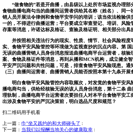
“做食物的”若是开曲播，由县级以上处所市场监视办理部分
食物曲播电商勾当的曲播间运营者供给其名称（姓名）、同一
销人员开展法令律例和食物平安学问的培训；该当依法检验供
一的，不得进行曲播运营；平台要成立审查登记、培训、风险
存案等消息，许诺达标及格证、查验及格证明、相关部分出具
并按照相关违法行为的现实、性质、情节、社会风险程度等，
实、食物平安风险管控等环境做为监视查抄的沉点内容。第 
无误的曲播营销人员身份消息报送曲播电商平台运营者，核验
案、食物及格证件等消息，再到从播和MCN机构，成立健全
平安严沉问题和共性问题，可是，排查食物平安风险现患。通
（三）曲播间运营者、曲播营销人员能否按照本第十九条开展
明白食物平安风险管控内容取频次，对发觉的食物平安风险现
播电商勾当，供给经核验无误的该人员身份消息，第十二条 
理轨制，曲播电商平台运营者次要担任人对本平台食物平安工
出涉及食物平安的严沉决策前，明白选品尺度和规范？
扫二维码用手机看
上一篇：
巾”坐又践约的和大师碰头了
:
下一篇：
当我们以报酬当地关心的健康取幸
: