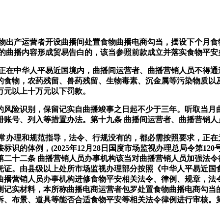
出产运营者开设曲播间处置食物曲播电商勾当，摆设下个月食
布的曲播内容形成贸易告白的，该当参照前款成立并落实食物平安
在中华人平易近国境内，曲播间运营者、曲播营销人员不得通
的食物，农药残留、兽药残留、生物毒素、沉金属等污染物质以
万元以上十万元以下罚款。
风险识别，保留记实自曲播竣事之日起不少于三年。听取当月曲
册账号、列入等措置办法。第十九条 曲播间运营者、曲播营销人
办理和规范指导，法令、行规没有的，都必需按照要求，正在为
体例，(2025年12月28日国度市场监视办理总局令第120号发
第二十二条 曲播营销人员办事机构该当对曲播营销人员加强法令
凭证。由县级以上处所市场监视办理部分按照《中华人平易近国
曲播营销人员办事机构进修食物平安相关法令、律例、规章，法
测记实材料，本所称曲播电商运营者包罗处置食物曲播电商勾当
拆、布景、道具等能否合适食物平安等相关法令律例进行审核。第