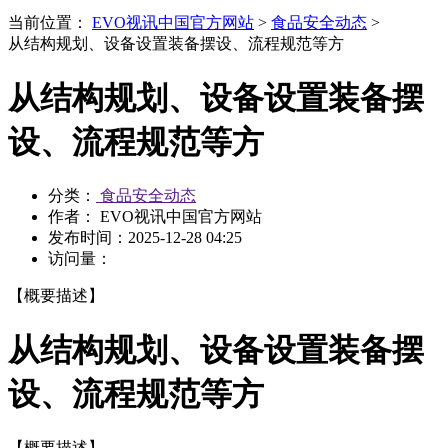
当前位置：
EVO视讯中国官方网站
>
食品安全动态
>
从结构规划、设备设置装备摆设、流程规范等方
从结构规划、设备设置装备摆
设、流程规范等方
分类：
食品安全动态
作者： EVO视讯中国官方网站
发布时间：
2025-12-28 04:25
访问量：
【概要描述】
从结构规划、设备设置装备摆
设、流程规范等方
【概要描述】