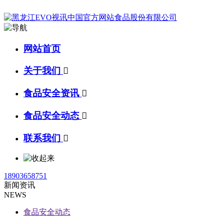
网站首页
关于我们

食品安全资讯

食品安全动态

联系我们

18903658751
新闻资讯
NEWS
食品安全动态