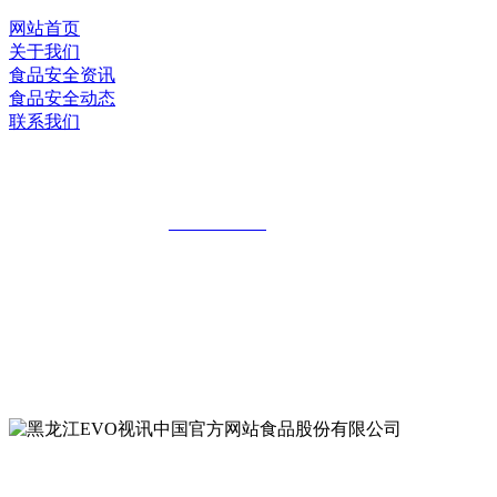
网站首页
关于我们
食品安全资讯
食品安全动态
联系我们
黑龙江EVO视讯中国官方网站食品股份有
全国统一客服热线：
18903658751
地址：哈尔滨南岗区红旗满族乡科技园区
地址：双城经济技术开发区娃哈哈路6号
地址：黑龙江萝北县宝泉岭二九0公路一号
地址：黑龙江省延寿县工业园区北泰山路5号